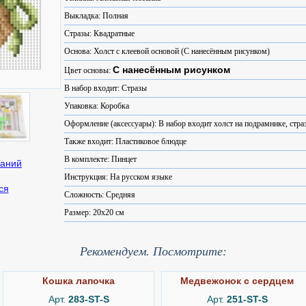
Выкладка: Полная
Стразы: Квадратные
Основа: Холст с клеевой основой (С нанесённым рисунком)
С нанесённым рисунком
Цвет основы:
В набор входит: Стразы
Упаковка: Коробка
Оформление (аксессуары): В набор входит холст на подрамнике, стра
Также входит: Пластиковое блюдце
В комплекте: Пинцет
Инструкция: На русском языке
ся
Сложность: Средняя
Размер: 20x20 см
Рекомендуем. Посмотрите:
Кошка лапочка
Медвежонок с сердцем
Арт.
283-ST-S
Арт.
251-ST-S