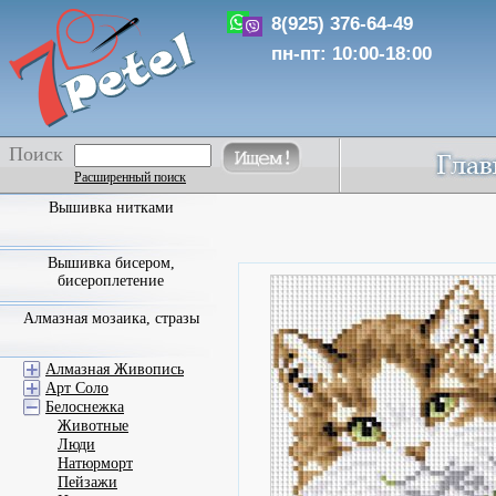
8(925) 376-64-49
пн-пт: 10:00-18:00
Поиск
Расширенный поиск
Вышивка нитками
Вышивка бисером,
бисероплетение
Алмазная мозаика, стразы
Алмазная Живопись
Арт Соло
Белоснежка
Животные
Люди
Натюрморт
Пейзажи