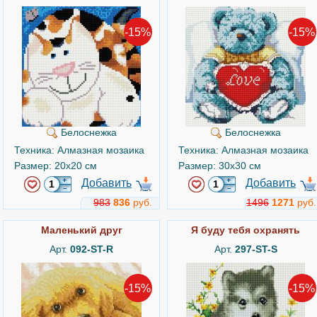
-15%
-15%
Белоснежка
Белоснежка
Техника: Алмазная мозаика
Техника: Алмазная мозаика
Размер: 20x20 см
Размер: 30x30 см
Добавить
Добавить
983
836
руб.
1496
1271
руб.
Маленький друг
Я буду тебя охранять
Арт.
092-ST-R
Арт.
297-ST-S
-15%
-15%