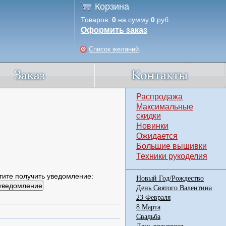
Корзина
Товаров:
0
на сумму
0
руб.
Оформить заказ
Список желаний
Распродажа
Максимальные
скидки
Новинки
Ожидается
Большие вышивки
Техники рукоделия
тите получить уведомление:
Новый Год/Рождество
День Святого Валентина
23 Февраля
8 Марта
Свадьба