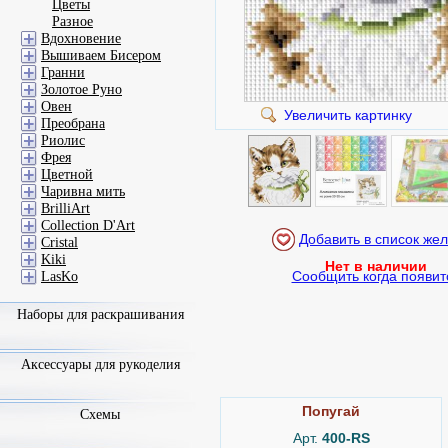
Цветы
Разное
Вдохновение
Вышиваем Бисером
Гранни
Золотое Руно
Овен
Увеличить картинку
Преобрана
Риолис
Фрея
Цветной
Чаривна мить
BrilliArt
Collection D'Art
Cristal
Kiki
Нет в наличии
Сообщить когда появит
LasKo
Наборы для раскрашивания
Аксессуары для рукоделия
Попугай
Схемы
Арт.
400-RS