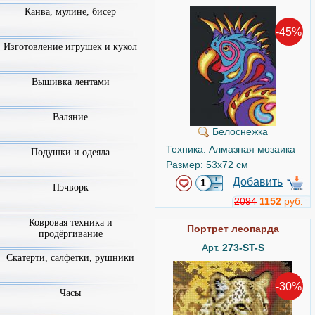
Канва, мулине, бисер
-45%
Изготовление игрушек и кукол
Вышивка лентами
Валяние
Белоснежка
Техника: Алмазная мозаика
Подушки и одеяла
Размер: 53x72 см
Добавить
Пэчворк
2094
1152
руб.
Ковровая техника и
Портрет леопарда
продёргивание
Арт.
273-ST-S
Скатерти, салфетки, рушники
-30%
Часы