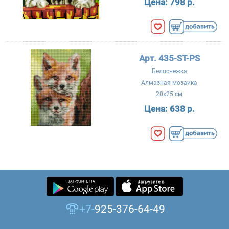
Цена:
798 р.
Арт. 435-ST-PS
Белоснежка
Алмазная мозаика
20x25 см
Цена:
638 р.
+7-
925-376-64-49