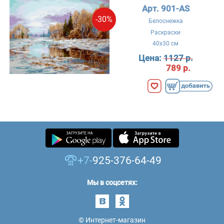
Арт. 901-AS
-30%
Белоснежка
Раскраски
40x30 см
Цена:
1127 р.
789 р.
+7-
925-376-64-49
Мы в соцсетях:
© Интернет-магазин