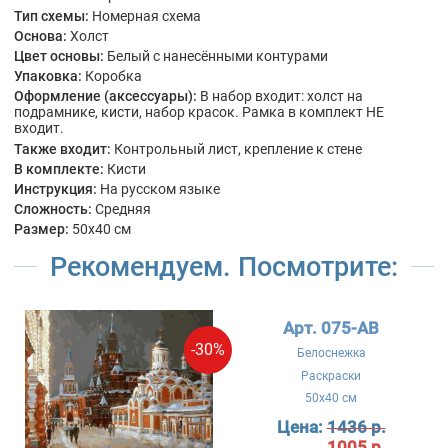
Тип схемы:
Номерная схема
Основа:
Холст
Цвет основы:
Белый с нанесёнными контурами
Упаковка:
Коробка
Оформление (аксессуары):
В набор входит: холст на
подрамнике, кисти, набор красок. Рамка в комплект НЕ
входит.
Также входит:
Контрольный лист, крепление к стене
В комплекте:
Кисти
Инструкция:
На русском языке
Сложность:
Средняя
Размер:
50x40 см
Рекомендуем. Посмотрите:
Арт. 075-AB
-30%
Белоснежка
Раскраски
50x40 см
Цена:
1436 р.
1005 р.