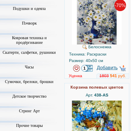
-70%
Подушки и одеяла
Пэчворк
Ковровая техника и
продёргивание
Белоснежка
Скатерти, салфетки, рушники
Техника: Раскраски
Размер: 40x50 см
Часы
Добавить
Уценка
1803
541
руб.
Сумочки, брелоки, брошки
Корзина полевых цветов
Арт.
438-AS
Детское творчество
Стринг Арт
Прочие товары