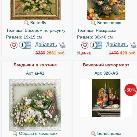
Butterfly
Белоснежка
Техника: Бисером по рисунку
Техника: Раскраски
Размер: 19x19 см
Размер: 30x40 см
Добавить
Добавить
3389
2881
руб.
Уценка
1400
420
руб.
Ландыши в корзине
Вечерний натюрморт
Арт.
м-41
Арт.
320-AS
-30%
Образа в каменьях
Белоснежка