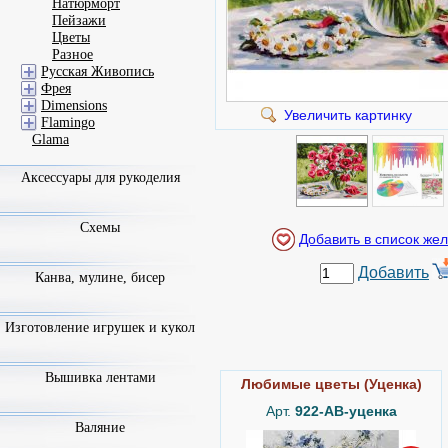
Натюрморт
Пейзажи
Цветы
Разное
Русская Живопись
Фрея
Dimensions
Увеличить картинку
Flamingo
Glama
Аксессуары для рукоделия
Схемы
Добавить
Канва, мулине, бисер
Изготовление игрушек и кукол
Вышивка лентами
Любимые цветы (Уценка)
Арт.
922-AB-уценка
Валяние