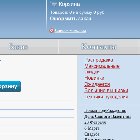
Корзина
Товаров:
0
на сумму
0
руб.
Оформить заказ
Список желаний
Распродажа
т
Максимальные
скидки
Новинки
Ожидается
Большие вышивки
Техники рукоделия
Новый Год/Рождество
День Святого Валентина
23 Февраля
8 Марта
Свадьба