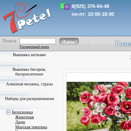
8(925) 376-64-49
пн-пт: 10:00-18:00
Поиск
Расширенный поиск
Вышивка нитками
Вышивка бисером,
бисероплетение
Алмазная мозаика, стразы
Наборы для раскрашивания
Белоснежка
Животные
Люди
Морская тематика