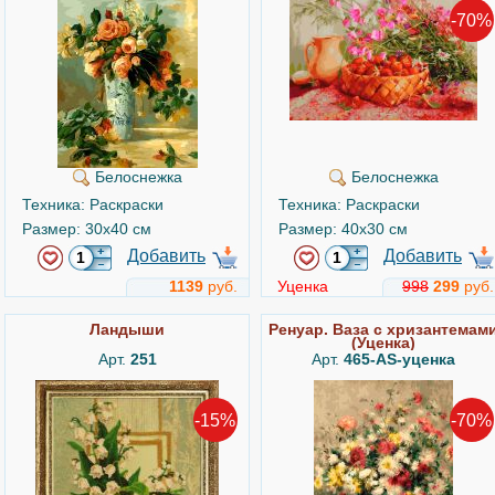
-70%
Белоснежка
Белоснежка
Техника: Раскраски
Техника: Раскраски
Размер: 30x40 см
Размер: 40x30 см
Добавить
Добавить
1139
руб.
Уценка
998
299
руб.
Ландыши
Ренуар. Ваза с хризантемам
(Уценка)
Арт.
251
Арт.
465-AS-уценка
-15%
-70%