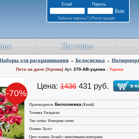
Email
Пароль
Забыли пароль?
Регистрация
|
Наборы для раскрашивания
Белоснежка
Натюрмор
→
→
Лето на даче (Уценка)
Арт.
270-AB-уценка
-
Уценка
Цена:
431 руб.
1436
-70%
Белоснежка
Производитель:
(Китай)
Техника: Раскраски
Тип схемы: Номерная схема
Основа: Холст
Цвет основы: Белый с нанесёнными контурами