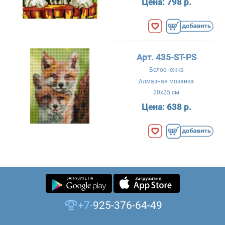
Цена:
798 р.
Арт. 435-ST-PS
Белоснежка
Алмазная мозаика
20x25 см
Цена:
638 р.
+7-
925-376-64-49