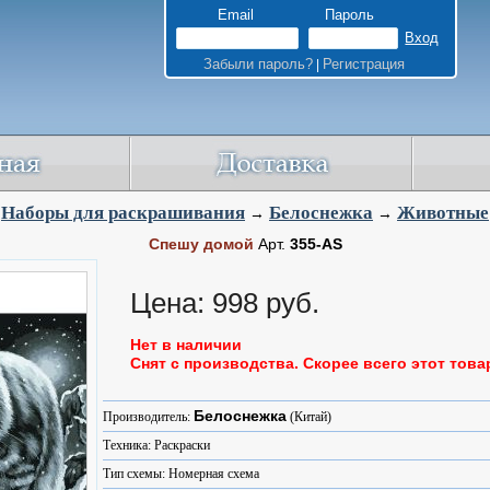
Email
Пароль
Забыли пароль?
Регистрация
|
Наборы для раскрашивания
Белоснежка
Животные
→
→
Спешу домой
Арт.
355-AS
Цена: 998 руб.
Нет в наличии
Снят с производства. Скорее всего этот това
Белоснежка
Производитель:
(Китай)
Техника: Раскраски
Тип схемы: Номерная схема