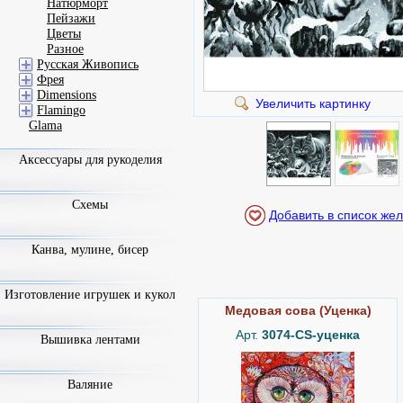
Натюрморт
Пейзажи
Цветы
Разное
Русская Живопись
Фрея
Dimensions
Увеличить картинку
Flamingo
Glama
Аксессуары для рукоделия
Схемы
Канва, мулине, бисер
Изготовление игрушек и кукол
Медовая сова (Уценка)
Арт.
3074-CS-уценка
Вышивка лентами
Валяние