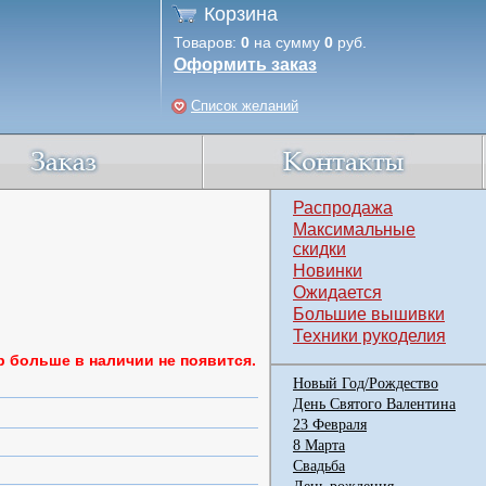
Корзина
Товаров:
0
на сумму
0
руб.
Оформить заказ
Список желаний
Распродажа
Максимальные
скидки
Новинки
Ожидается
Большие вышивки
Техники рукоделия
р больше в наличии не появится.
Новый Год/Рождество
День Святого Валентина
23 Февраля
8 Марта
Свадьба