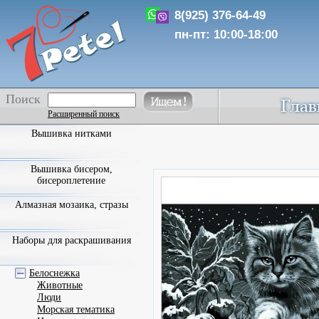
8(925) 376-64-49
пн-пт: 10:00-18:00
Поиск
Расширенный поиск
Вышивка нитками
Вышивка бисером,
бисероплетение
Алмазная мозаика, стразы
Наборы для раскрашивания
Белоснежка
Животные
Люди
Морская тематика