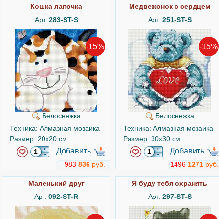
Кошка лапочка
Медвежонок с сердцем
Арт.
283-ST-S
Арт.
251-ST-S
-15%
-15%
Белоснежка
Белоснежка
Техника: Алмазная мозаика
Техника: Алмазная мозаика
Размер: 20x20 см
Размер: 30x30 см
Добавить
Добавить
983
836
руб.
1496
1271
руб.
Маленький друг
Я буду тебя охранять
Арт.
092-ST-R
Арт.
297-ST-S