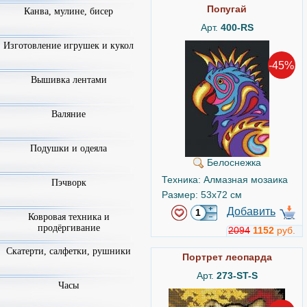
Попугай
Канва, мулине, бисер
Арт.
400-RS
Изготовление игрушек и кукол
-45%
Вышивка лентами
Валяние
Подушки и одеяла
Белоснежка
Техника: Алмазная мозаика
Пэчворк
Размер: 53x72 см
Добавить
Ковровая техника и
продёргивание
2094
1152
руб.
Скатерти, салфетки, рушники
Портрет леопарда
Арт.
273-ST-S
Часы