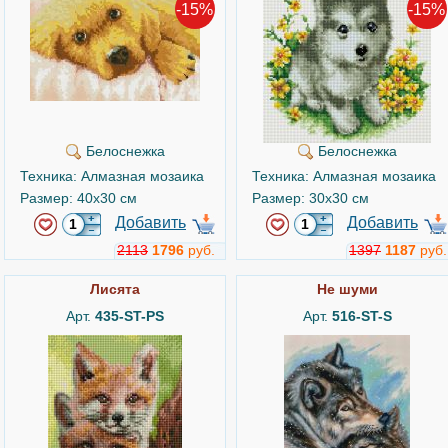
-15%
-15%
Белоснежка
Белоснежка
Техника: Алмазная мозаика
Техника: Алмазная мозаика
Размер: 40x30 см
Размер: 30x30 см
Добавить
Добавить
2113
1796
руб.
1397
1187
руб.
Лисята
Не шуми
Арт.
435-ST-PS
Арт.
516-ST-S