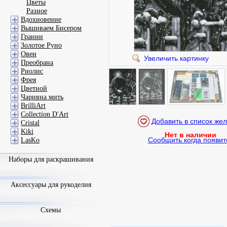
Цветы
Разное
Вдохновение
Вышиваем Бисером
Гранни
Золотое Руно
Овен
Увеличить картинку
Преобрана
Риолис
Фрея
Цветной
Чаривна мить
BrilliArt
Collection D'Art
Cristal
Kiki
Нет в наличии
Сообщить когда появит
LasKo
Наборы для раскрашивания
Аксессуары для рукоделия
Схемы