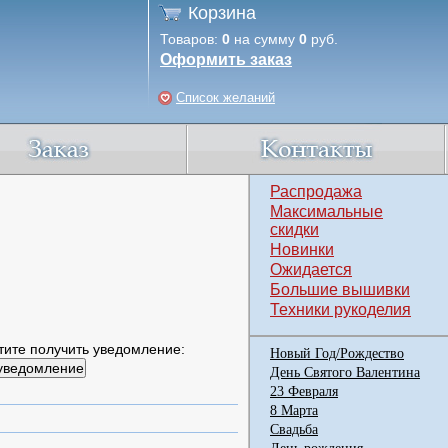
Корзина
Товаров:
0
на сумму
0
руб.
Оформить заказ
Список желаний
Распродажа
Максимальные
скидки
Новинки
Ожидается
Большие вышивки
Техники рукоделия
тите получить уведомление:
Новый Год/Рождество
День Святого Валентина
23 Февраля
8 Марта
Свадьба