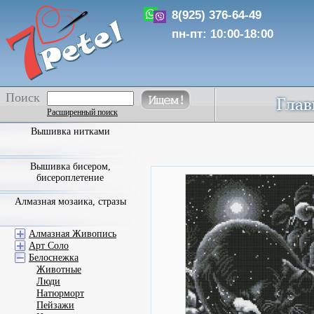
8(925) 376-64-49
пн-пт: 10:00-18:00
Поиск
Расширенный поиск
Вышивка нитками
Вышивка бисером,
бисероплетение
Алмазная мозаика, стразы
Алмазная Живопись
Арт Соло
Белоснежка
Животные
Люди
Натюрморт
Пейзажи