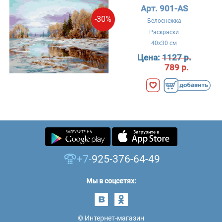
Арт. 901-AS
-30%
Белоснежка
Раскраски
40x30 см
Цена:
1127 р.
789 р.
+7-
925-376-64-49
Мы в соцсетях:
© Интернет-магазин