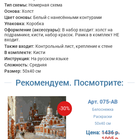
Тип схемы:
Номерная схема
Основа:
Холст
Цвет основы:
Белый с нанесёнными контурами
Упаковка:
Коробка
Оформление (аксессуары):
В набор входит: холст на
подрамнике, кисти, набор красок. Рамка в комплект НЕ
входит.
Также входит:
Контрольный лист, крепление к стене
В комплекте:
Кисти
Инструкция:
На русском языке
Сложность:
Средняя
Размер:
50x40 см
Рекомендуем. Посмотрите:
Арт. 075-AB
-30%
Белоснежка
Раскраски
50x40 см
Цена:
1436 р.
1005 р.