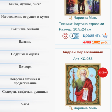
Канва, мулине, бисер
Изготовление игрушек и кукол
Чаривна Мить
Техника: Картина стразами
Вышивка лентами
Размер: 20.5x24 см
Добавить
Валяние
4703
1882
руб.
Андрей Первозванный
Подушки и одеяла
Арт.
КС-053
Пэчворк
-60%
Ковровая техника и
продёргивание
Скатерти, салфетки, рушники
Часы
Чаривна Мить