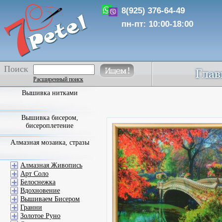
8(925) 376-64-49
пн-пт: 10:00-18:00
Поиск
Расширенный поиск
Вышивка нитками
Вышивка бисером,
бисероплетение
Алмазная мозаика, стразы
Алмазная Живопись
Арт Соло
Белоснежка
Вдохновение
Вышиваем Бисером
Гранни
Золотое Руно