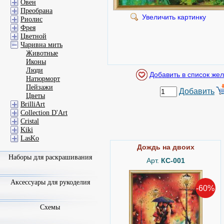
Овен
Преобрана
Увеличить картинку
Риолис
Фрея
Цветной
Чаривна мить
Животные
Иконы
Люди
Натюрморт
Пейзажи
Добавить
Цветы
BrilliArt
Collection D'Art
Cristal
Kiki
LasKo
Дождь на двоих
Наборы для раскрашивания
Арт.
КС-001
Аксессуары для рукоделия
-60%
Схемы