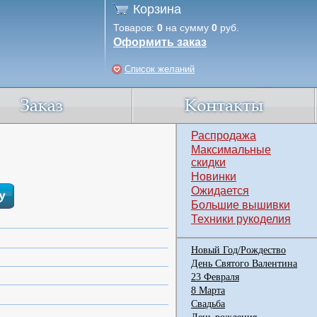
Корзина
Товаров:
0
на сумму
0
руб.
Оформить заказ
Список желаний
Распродажа
Максимальные
скидки
Новинки
Ожидается
Большие вышивки
Техники рукоделия
Новый Год/Рождество
День Святого Валентина
23 Февраля
8 Марта
Свадьба