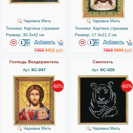
Чаривна Мить
Чаривна Мить
Техника: Картина стразами
Техника: Картина стразами
Размер: 30.3x42 см
Размер: 17.4x21.2 см
Добавить
Добавить
7353
4412
руб.
7859
5894
руб.
Господь Вседержитель
Смелость
Арт.
КС-047
Арт.
КС-020
-60%
-60%
Чаривна Мить
Чаривна Мить