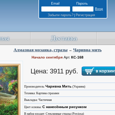
Email
Пароль
Забыли пароль?
Регистрация
|
Алмазная мозаика, стразы
Чаривна мить
→
Начало сентября
Арт.
КС-168
Цена: 3911 руб.
Чаривна Мить
Производитель:
(Украина)
Техника: Картина стразами
Выкладка: Частичная
С нанесённым рисунком
Цвет основы:
В набор входит: Стеклянные стразы (Preciosa)