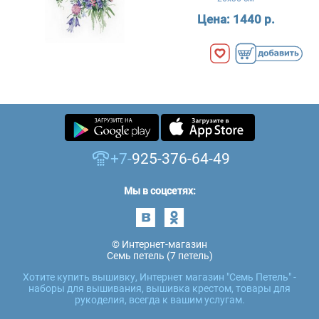
Цена:
1440 р.
+7-
925-376-64-49
Мы в соцсетях:
© Интернет-магазин
Семь петель (7 петель)
Хотите купить вышивку, Интернет магазин "Семь Петель" -
наборы для вышивания, вышивка крестом, товары для
рукоделия, всегда к вашим услугам.