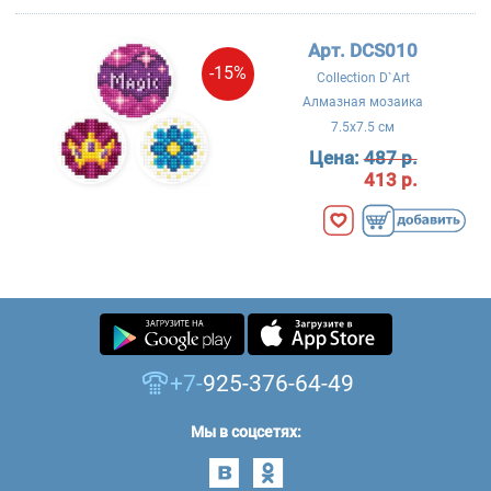
Арт. DCS010
-15%
Collection D`Art
Алмазная мозаика
7.5x7.5 см
Цена:
487 р.
413 р.
+7-
925-376-64-49
Мы в соцсетях: