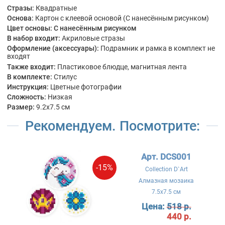
Стразы:
Квадратные
Основа:
Картон с клеевой основой (С нанесённым рисунком)
Цвет основы:
С нанесённым рисунком
В набор входит:
Акриловые стразы
Оформление (аксессуары):
Подрамник и рамка в комплект не
входят
Также входит:
Пластиковое блюдце, магнитная лента
В комплекте:
Стилус
Инструкция:
Цветные фотографии
Сложность:
Низкая
Размер:
9.2x7.5 см
Рекомендуем. Посмотрите:
Арт. DCS001
-15%
Collection D`Art
Алмазная мозаика
7.5x7.5 см
Цена:
518 р.
440 р.