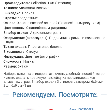
Производитель:
Collection D`Art (Эстония)
Техника:
Алмазная мозаика
Выкладка:
Полная
Стразы:
Квадратные
Основа:
Холст с клеевой основой (С нанесённым рисунком)
Цвет основы:
С нанесённым рисунком
В набор входит:
Акриловые стразы
Оформление (аксессуары):
Подрамник и рамка в комплект не
входят
Также входит:
Пластиковое блюдце
В комплекте:
Стилус
Инструкция:
Цветные фотографии
Сложность:
Низкая
Размер:
6x9 см
Наборы клеевых стикеров - это очень удобный способ быстро
и легко сделать красивую наклейку из переливающихся
алмазных страз. В набор входит 3 стикера размером: 6х6 см -
2шт, 6х9 см - 1 шт.
Рекомендуем. Посмотрите:
Арт. DCS001