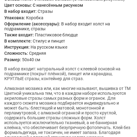
Цвет основы:
С нанесённым рисунком
В набор входит:
Стразы
Упаковка:
Коробка
Оформление (аксессуары):
В набор входит холст на
подрамнике, стразы
Также входит:
Пластиковое блюдце
В комплекте:
Стилус и пинцет
Инструкция:
На русском языке
Сложность:
Средняя
Размер:
50x40 см
В набор входит: натуральный холст с клеевой основой на
подрамнике (покрыт плёнкой), пинцет или карандаш,
КРУГЛЫЕ стразы, контейнер для страз.
Алмазная мозаика или, как многие называют, вышивка от ТМ
Цветной уникальна тем, что в каждом наборе используются
акриловые стразы самых разных форм и огранок. Для
каждого сюжета мозаика подбирается индивидуально и
может быть: блестящей и матовой, монотонной и
перламутровой, с алмазной огранкой и просто круглой,
содержать большие стразы сложных форм. Холст
используется исключительно тканевый, а не баннерная
клеёнка, что обеспечивает безупречную фотопечать. Клей без
формальдегида, не токсичен, не имеет запаха. Благодаря