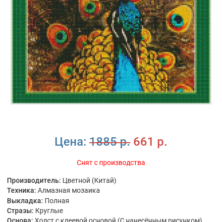
Цена:
1885 р.
661 р.
Снят с производства
Производитель:
Цветной (Китай)
Техника:
Алмазная мозаика
Выкладка:
Полная
Стразы:
Круглые
Основа:
Холст с клеевой основой (С нанесённым рисунком)