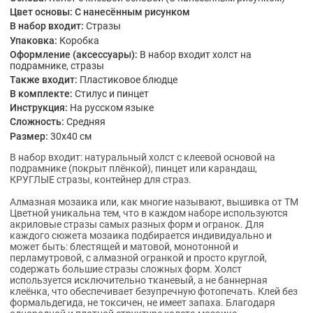
Цвет основы:
С нанесённым рисунком
В набор входит:
Стразы
Упаковка:
Коробка
Оформление (аксессуары):
В набор входит холст на
подрамнике, стразы
Также входит:
Пластиковое блюдце
В комплекте:
Стилус и пинцет
Инструкция:
На русском языке
Сложность:
Средняя
Размер:
30x40 см
В набор входит: натуральный холст с клеевой основой на
подрамнике (покрыт плёнкой), пинцет или карандаш,
КРУГЛЫЕ стразы, контейнер для страз.
Алмазная мозаика или, как многие называют, вышивка от ТМ
Цветной уникальна тем, что в каждом наборе используются
акриловые стразы самых разных форм и огранок. Для
каждого сюжета мозаика подбирается индивидуально и
может быть: блестящей и матовой, монотонной и
перламутровой, с алмазной огранкой и просто круглой,
содержать большие стразы сложных форм. Холст
используется исключительно тканевый, а не баннерная
клеёнка, что обеспечивает безупречную фотопечать. Клей без
формальдегида, не токсичен, не имеет запаха. Благодаря