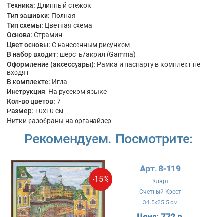
Техника:
Длинный стежок
Тип зашивки:
Полная
Тип схемы:
Цветная схема
Основа:
Страмин
Цвет основы:
С нанесенным рисунком
В набор входит:
шерсть/акрил (Gamma)
Оформление (аксессуары):
Рамка и паспарту в комплект не
входят
В комплекте:
Игла
Инструкция:
На русском языке
Кол-во цветов:
7
Размер:
10x10 см
Нитки разобраны на органайзер
Рекомендуем. Посмотрите:
Арт. 8-119
-15%
Кларт
Счетный Крест
34.5x25.5 см
Цена:
772 р.