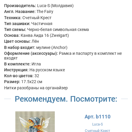
Производитель:
Luca-S (Молдавия)
Англ. Название:
The Fairy
Техника:
Счетный Крест
Тип зашивки:
Частичная
Тип схемы:
Черно-белая символьная схема
Основа:
Канва Аида 16 (Zweigart)
Цвет основы:
Лён
В набор входит:
мулине (Anchor)
Оформление (аксессуары):
Рамка и паспарту в комплект не
входят
В комплекте:
Игла
Инструкция:
На русском языке
Кол-во цветов:
32
Размер:
17.5x22 см
Нитки разобраны на органайзер
Рекомендуем. Посмотрите:
Арт. b1110
Luca-S
Счетный Крест