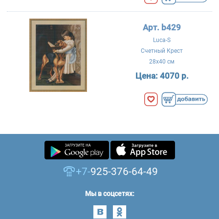
Арт. b429
Luca-S
Счетный Крест
28x40 см
Цена:
4070 р.
+7-
925-376-64-49
Мы в соцсетях: