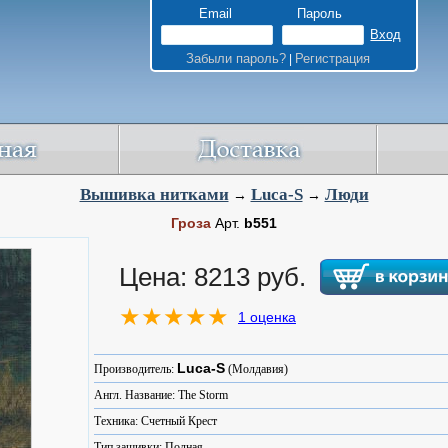
Email
Пароль
Забыли пароль?
Регистрация
|
Вышивка нитками
Luca-S
Люди
→
→
Гроза
Арт.
b551
Цена: 8213 руб.
1 оценка
Luca-S
Производитель:
(Молдавия)
Англ. Название: The Storm
Техника: Счетный Крест
Тип зашивки: Полная