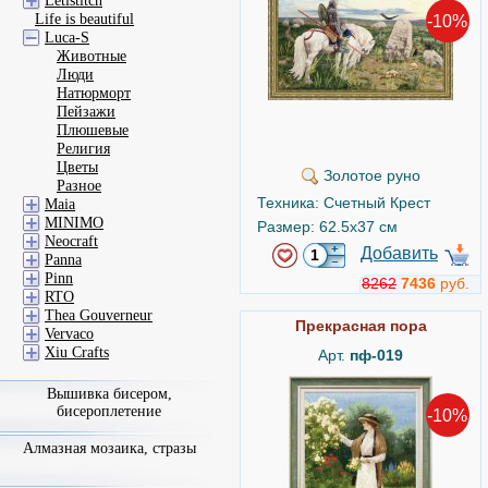
Letistitch
Life is beautiful
-10%
Luca-S
Животные
Люди
Натюрморт
Пейзажи
Плюшевые
Религия
Цветы
Золотое руно
Разное
Техника: Счетный Крест
Maia
MINIMO
Размер: 62.5x37 см
Neocraft
Добавить
Panna
Pinn
8262
7436
руб.
RTO
Thea Gouverneur
Прекрасная пора
Vervaco
Xiu Crafts
Арт.
пф-019
Вышивка бисером,
бисероплетение
-10%
Алмазная мозаика, стразы