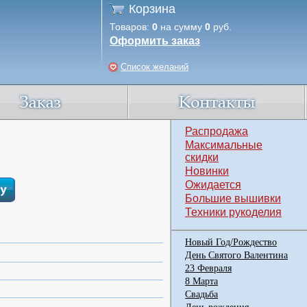
Корзина
Товаров:
0
на сумму
0
руб.
Оформить заказ
Список желаний
Распродажа
Максимальные
скидки
Новинки
Ожидается
Большие вышивки
Техники рукоделия
Новый Год/Рождество
День Святого Валентина
23 Февраля
8 Марта
Свадьба