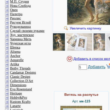
М.П. Студия
Нова Слобода
Овен
Палитра
Риолис
Рисуем Иглой
Рукодельница
Увеличить картинку
Сделай своими руками
Худ. мастерские
Чаривна Мить
Чудесная игла
Щепка
Alisena
Anchor
Aquarelle
Artika
Добавить
Bothy Threads
Candamar Designs
Classic Design
Collection D'Art
Dimensions
Eva Rosenstand
Heritage
Витязь на распутье
Hobby&Pro
Арт.
мк-115
Kustom Krafts
Lanarte