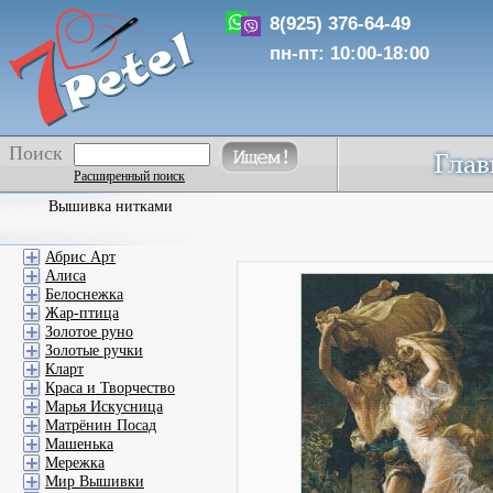
8(925) 376-64-49
пн-пт: 10:00-18:00
Поиск
Расширенный поиск
Вышивка нитками
Абрис Арт
Алиса
Белоснежка
Жар-птица
Золотое руно
Золотые ручки
Кларт
Краса и Творчество
Марья Искусница
Матрёнин Посад
Машенька
Мережка
Мир Вышивки