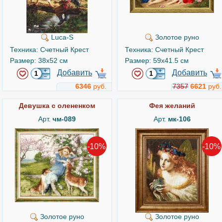
Luca-S
Золотое руно
Техника: Счетный Крест
Техника: Счетный Крест
Размер: 38x52 см
Размер: 59x41.5 см
Добавить
Добавить
6346
руб.
7357
6621
руб.
Девушка с олененком
Фея желаний
Арт.
чм-089
Арт.
мк-106
-10%
-10%
Золотое руно
Золотое руно