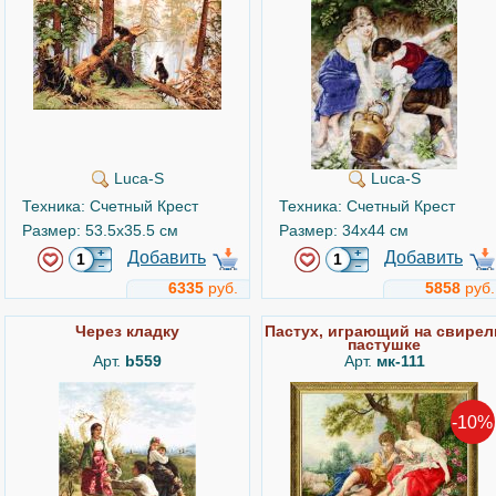
Luca-S
Luca-S
Техника: Счетный Крест
Техника: Счетный Крест
Размер: 53.5x35.5 см
Размер: 34x44 см
Добавить
Добавить
6335
руб.
5858
руб.
Через кладку
Пастух, играющий на свирел
пастушке
Арт.
b559
Арт.
мк-111
-10%