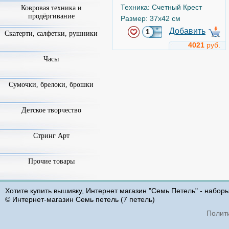
Техника: Счетный Крест
Ковровая техника и
продёргивание
Размер: 37x42 см
Добавить
Скатерти, салфетки, рушники
4021
руб.
Часы
Мона Лиза
Арт.
b416
Сумочки, брелоки, брошки
Детское творчество
Стринг Арт
Прочие товары
Luca-S
Хотите купить вышивку, Интернет магазин "Семь Петель" - набор
Техника: Счетный Крест
© Интернет-магазин Семь петель (7 петель)
Размер: 40x53 см
Полит
Добавить