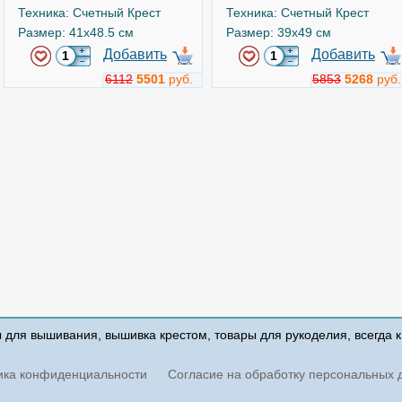
Техника: Счетный Крест
Техника: Счетный Крест
Размер: 41x48.5 см
Размер: 39x49 см
Добавить
Добавить
6112
5501
руб.
5853
5268
руб.
Воспитательный урок
Портрет девочки
Арт.
b429
Арт.
b513
Luca-S
Luca-S
ы для вышивания, вышивка крестом, товары для рукоделия, всегда 
Техника: Счетный Крест
Техника: Счетный Крест
Размер: 28x40 см
Размер: 33x42.5 см
ика конфиденциальности
Согласие на обработку персональных 
Добавить
Добавить