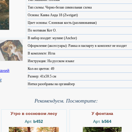
Тип схемы: Черно-белая символьная схема
Основа: Канва Аида 18 (Zweigart)
Цвет основы: Слоновая кость (разлинованная)
По мотивам Кот О.
В набор входит: мулине (Anchor)
Оформление (аксессуары): Рамка и паспарту в комплект не входят
В комплекте: Игла
Инструкция: На русском языке
Кол-во цветов: 49
Размер: 41x59.5 см
Нитки разобраны на органайзер
Рекомендуем. Посмотрите:
Утро в сосновом лесу
У фонтана
Арт.
b452
Арт.
b564