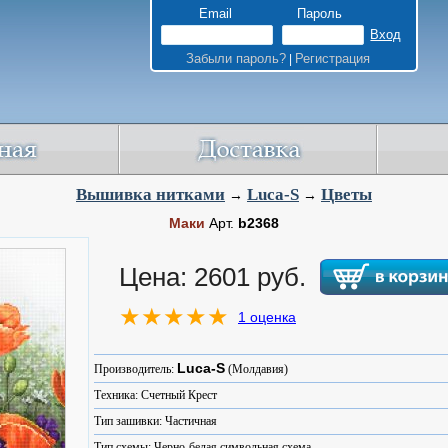
Email
Пароль
Забыли пароль?
Регистрация
|
Вышивка нитками
Luca-S
Цветы
→
→
Маки
Арт.
b2368
Цена: 2601 руб.
1 оценка
Luca-S
Производитель:
(Молдавия)
Техника: Счетный Крест
Тип зашивки: Частичная
Тип схемы: Черно-белая символьная схема