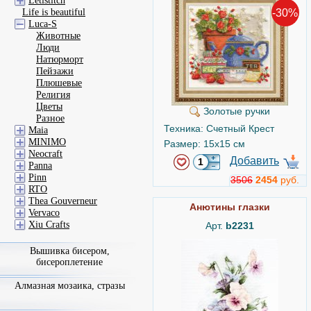
Letistitch
-30%
Life is beautiful
Luca-S
Животные
Люди
Натюрморт
Пейзажи
Плюшевые
Религия
Цветы
Золотые ручки
Разное
Техника: Счетный Крест
Maia
MINIMO
Размер: 15x15 см
Neocraft
Добавить
Panna
Pinn
3506
2454
руб.
RTO
Thea Gouverneur
Анютины глазки
Vervaco
Xiu Crafts
Арт.
b2231
Вышивка бисером,
бисероплетение
Алмазная мозаика, стразы