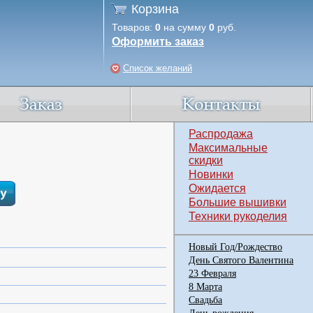
Корзина
Товаров:
0
на сумму
0
руб.
Оформить заказ
Список желаний
Распродажа
Максимальные
скидки
Новинки
Ожидается
Большие вышивки
Техники рукоделия
Новый Год/Рождество
День Святого Валентина
23 Февраля
8 Марта
Свадьба