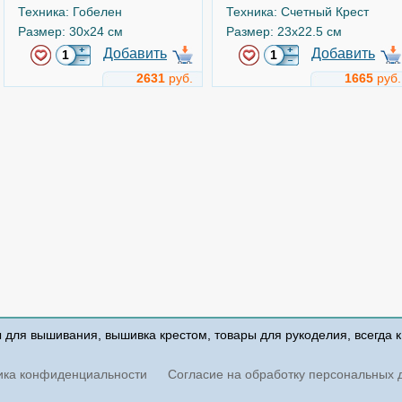
Техника: Гобелен
Техника: Счетный Крест
Размер: 30x24 см
Размер: 23x22.5 см
Добавить
Добавить
2631
руб.
1665
руб.
Общение
Композиция с черешней
Арт.
b2246
Арт.
b205
Luca-S
Luca-S
ы для вышивания, вышивка крестом, товары для рукоделия, всегда 
Техника: Счетный Крест
Техника: Счетный Крест
Размер: 12.5x24.5 см
Размер: 18.5x38.5 см
ика конфиденциальности
Согласие на обработку персональных 
Добавить
Добавить