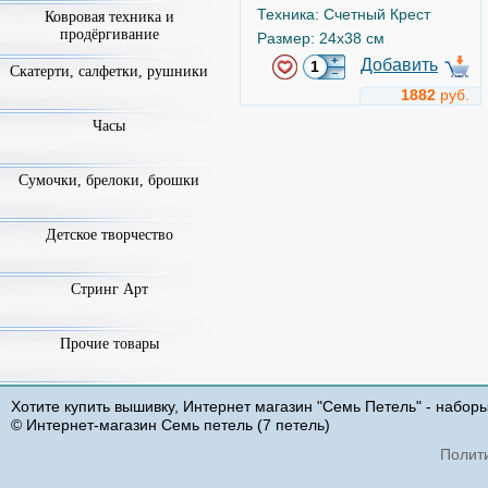
Техника: Счетный Крест
Ковровая техника и
продёргивание
Размер: 24x38 см
Добавить
Скатерти, салфетки, рушники
1882
руб.
Часы
Маки
Арт.
b2223
Сумочки, брелоки, брошки
Детское творчество
Стринг Арт
Прочие товары
Luca-S
Хотите купить вышивку, Интернет магазин "Семь Петель" - набор
Техника: Счетный Крест
© Интернет-магазин Семь петель (7 петель)
Размер: 40x23.5 см
Полит
Добавить