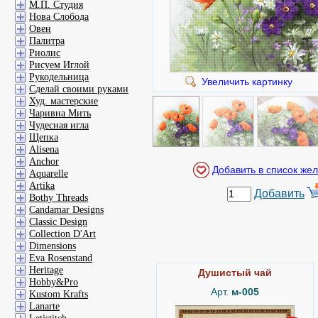
М.П. Студия
Нова Слобода
Овен
Палитра
Риолис
Рисуем Иглой
Рукодельница
Увеличить картинку
Сделай своими руками
Худ. мастерские
Чаривна Мить
Чудесная игла
Щепка
Alisena
Anchor
Aquarelle
Artika
Добавить
Bothy Threads
Candamar Designs
Classic Design
Collection D'Art
Dimensions
Eva Rosenstand
Heritage
Душистый чай
Hobby&Pro
Арт.
м-005
Kustom Krafts
Lanarte