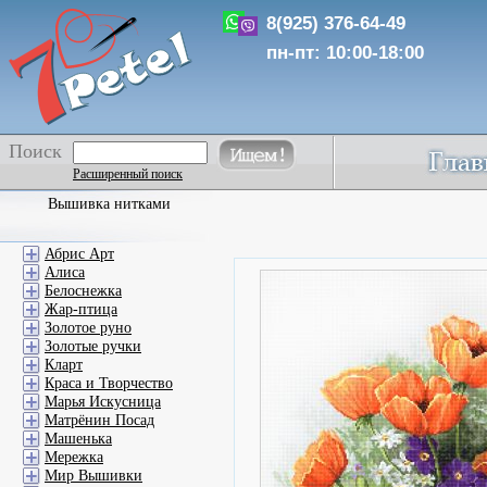
8(925) 376-64-49
пн-пт: 10:00-18:00
Поиск
Расширенный поиск
Вышивка нитками
Абрис Арт
Алиса
Белоснежка
Жар-птица
Золотое руно
Золотые ручки
Кларт
Краса и Творчество
Марья Искусница
Матрёнин Посад
Машенька
Мережка
Мир Вышивки