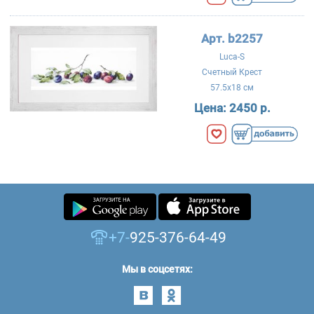
Арт. b2257
Luca-S
Счетный Крест
57.5x18 см
Цена:
2450 р.
+7-
925-376-64-49
Мы в соцсетях: