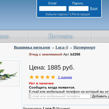
Email
Пароль
Забыли пароль?
Регистрация
|
Вышивка нитками
Luca-S
Натюрморт
→
→
Этюд с земляникой
Арт.
b2266
Цена: 1885 руб.
1 оценка
Нет в наличии
Сообщить когда появится.
E-mail или мобильный телефон на который вы хо
Luca-S
Производитель:
(Молдавия)