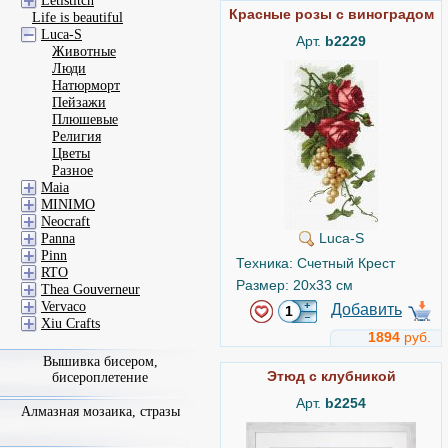
Letistitch
Красные розы с виноградом
Life is beautiful
Luca-S
Арт.
b2229
Животные
Люди
Натюрморт
Пейзажи
Плюшевые
Религия
Цветы
Разное
Maia
MINIMO
Neocraft
Luca-S
Panna
Pinn
Техника: Счетный Крест
RTO
Размер: 20x33 см
Thea Gouverneur
Vervaco
Добавить
Xiu Crafts
1894
руб.
Вышивка бисером,
Этюд с клубникой
бисероплетение
Арт.
b2254
Алмазная мозаика, стразы