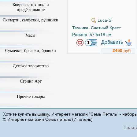
Ковровая техника и
продёргивание
Скатерти, салфетки, рушники
Luca-S
Техника: Счетный Крест
Размер: 57.5x18 см
Часы
Добавить
2450
руб.
Сумочки, брелоки, брошки
Корзина с сиренью
Детское творчество
Арт.
b501
Стринг Арт
Прочие товары
Хотите купить вышивку, Интернет магазин "Семь Петель" - набор
© Интернет-магазин Семь петель (7 петель)
Полит
Luca-S