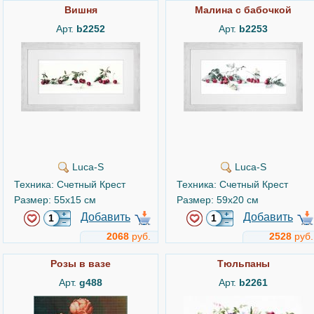
Вишня
Малина с бабочкой
Арт.
b2252
Арт.
b2253
Luca-S
Luca-S
Техника: Счетный Крест
Техника: Счетный Крест
Размер: 55x15 см
Размер: 59x20 см
Добавить
Добавить
2068
руб.
2528
руб.
Розы в вазе
Тюльпаны
Арт.
g488
Арт.
b2261