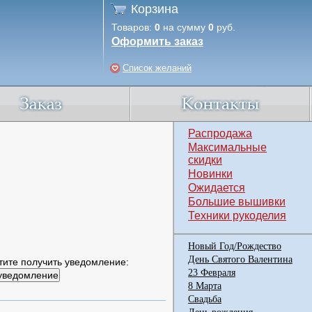
Корзина
Товаров:
0
на сумму
0
руб.
Оформить заказ
Список желаний
Распродажа
Максимальные
скидки
Новинки
Ожидается
Большие вышивки
Техники рукоделия
Новый Год/Рождество
День Святого Валентина
тите получить уведомление:
23 Февраля
8 Марта
Свадьба