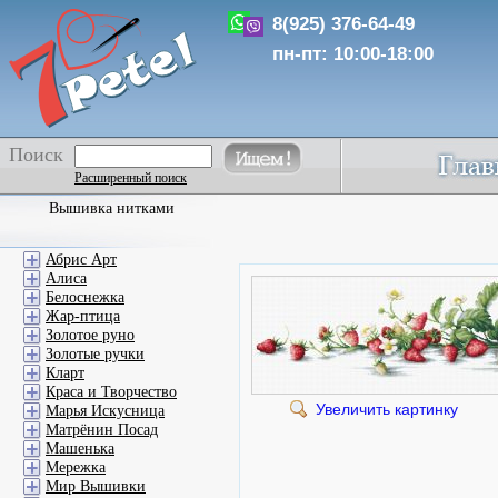
8(925) 376-64-49
пн-пт: 10:00-18:00
Поиск
Расширенный поиск
Вышивка нитками
Абрис Арт
Алиса
Белоснежка
Жар-птица
Золотое руно
Золотые ручки
Кларт
Краса и Творчество
Увеличить картинку
Марья Искусница
Матрёнин Посад
Машенька
Мережка
Мир Вышивки