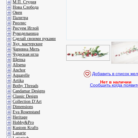
М.П. Студия
Нова Слобода
Овен
Палитра
Риолис
Рисуем Иглой
Рукодельница
Сделай своими руками
Худ. мастерские
Чаривна Мить
Чудесная игла
Щепка
Alisena
Anchor
Aquarelle
Artika
Нет в наличии
Сообщить когда появит
Bothy Threads
Candamar Designs
Classic Design
Collection D'Art
Dimensions
Eva Rosenstand
Heritage
Hobby&Pro
Kustom Krafts
Lanarte