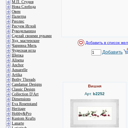
М.П. Студия
Нова Слобода
Овен
Палитра
Риолис
Рисуем Иглой
Рукодельница
Сделай своими руками
Худ. мастерские
Чаривна Мить
Чудесная игла
Добавить
Щепка
Alisena
Anchor
Aquarelle
Artika
Bothy Threads
Candamar Designs
Вишня
Classic Design
Арт.
b2252
Collection D'Art
Dimensions
Eva Rosenstand
Heritage
Hobby&Pro
Kustom Krafts
Lanarte