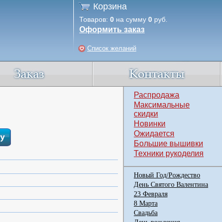
Корзина
Товаров:
0
на сумму
0
руб.
Оформить заказ
Список желаний
Распродажа
Максимальные
скидки
Новинки
Ожидается
Большие вышивки
Техники рукоделия
Новый Год/Рождество
День Святого Валентина
23 Февраля
8 Марта
Свадьба