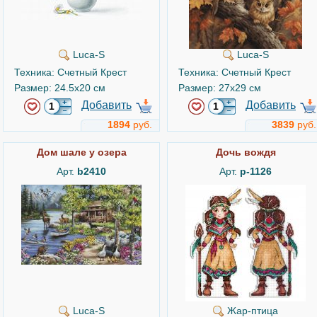
Luca-S
Luca-S
Техника: Счетный Крест
Техника: Счетный Крест
Размер: 24.5x20 см
Размер: 27x29 см
Добавить
Добавить
1894
руб.
3839
руб.
Дом шале у озера
Дочь вождя
Арт.
b2410
Арт.
р-1126
Luca-S
Жар-птица