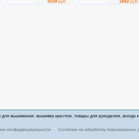
4159
руб.
1882
руб.
Малина с бабочкой
Этюд с клубникой
Арт.
b2253
Арт.
b2254
Luca-S
Luca-S
Техника: Счетный Крест
Техника: Счетный Крест
Размер: 59x20 см
Размер: 49x18 см
Добавить
Добавить
2528
руб.
2420
руб.
ы для вышивания, вышивка крестом, товары для рукоделия, всегда 
Сливы
Яблоки
ика конфиденциальности
Согласие на обработку персональных 
Арт.
b2257
Арт.
b2259