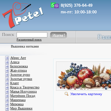
8(925) 376-64-49
пн-пт: 10:00-18:00
Поиск
Расширенный поиск
Вышивка нитками
Абрис Арт
Алиса
Белоснежка
Жар-птица
Золотое руно
Золотые ручки
Кларт
Краса и Творчество
Марья Искусница
Увеличить картинку
Матрёнин Посад
Машенька
Мережка
Мир Вышивки