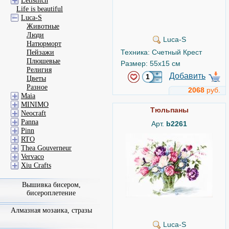
Letistitch
Life is beautiful
Luca-S
Животные
Люди
Luca-S
Натюрморт
Техника: Счетный Крест
Пейзажи
Плюшевые
Размер: 55x15 см
Религия
Добавить
Цветы
Разное
2068
руб.
Maia
MINIMO
Тюльпаны
Neocraft
Panna
Арт.
b2261
Pinn
RTO
Thea Gouverneur
Vervaco
Xiu Crafts
Вышивка бисером,
бисероплетение
Алмазная мозаика, стразы
Luca-S