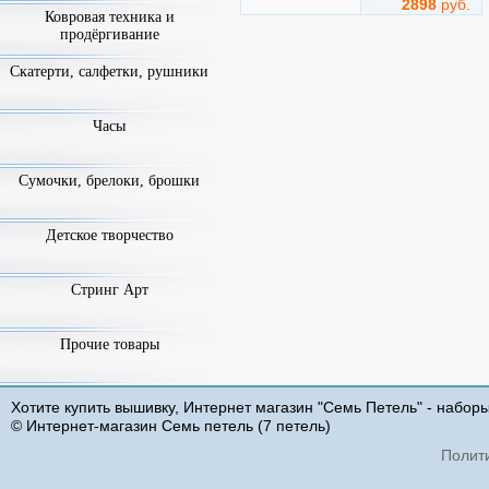
2898
руб.
Ковровая техника и
продёргивание
Красные розы с виноградом
Скатерти, салфетки, рушники
Арт.
b2229
Часы
Сумочки, брелоки, брошки
Детское творчество
Стринг Арт
Luca-S
Техника: Счетный Крест
Размер: 20x33 см
Прочие товары
Добавить
1894
руб.
Хотите купить вышивку, Интернет магазин "Семь Петель" - набор
© Интернет-магазин Семь петель (7 петель)
Розы в вазе
Полит
Арт.
g488