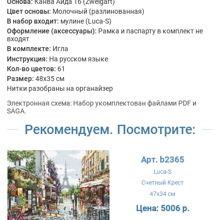
Основа:
Канва Аида 16 (Zweigart)
Цвет основы:
Молочный (разлинованная)
В набор входит:
мулине (Luca-S)
Оформление (аксессуары):
Рамка и паспарту в комплект не
входят
В комплекте:
Игла
Инструкция:
На русском языке
Кол-во цветов:
61
Размер:
48x35 см
Нитки разобраны на органайзер
Электронная схема: Набор укомплектован файлами PDF и
SAGA.
Рекомендуем. Посмотрите:
Арт. b2365
Luca-S
Счетный Крест
47x34 см
Цена:
5006 р.