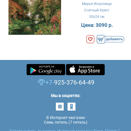
Марья Искусница
Счетный Крест
30x24 см
Цена:
3090 р.
+7-
925-376-64-49
Мы в соцсетях:
© Интернет-магазин
Семь петель (7 петель)
Хотите купить вышивку, Интернет магазин "Семь Петель" -