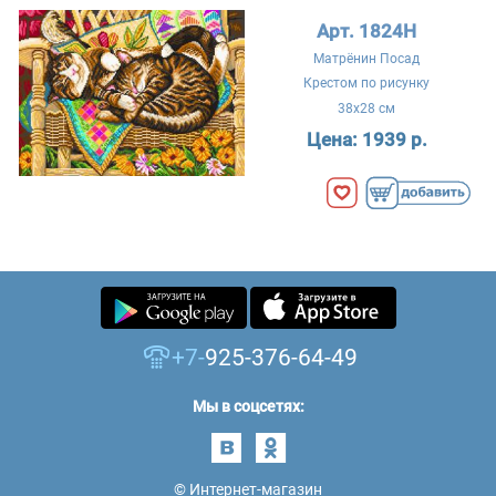
Арт. 1824Н
Матрёнин Посад
Крестом по рисунку
38x28 см
Цена:
1939 р.
+7-
925-376-64-49
Мы в соцсетях:
© Интернет-магазин