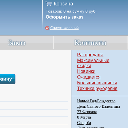
Корзина
Товаров:
0
на сумму
0
руб.
Оформить заказ
Список желаний
Распродажа
Максимальные
скидки
Новинки
Ожидается
Большие вышивки
Техники рукоделия
Новый Год/Рождество
День Святого Валентина
23 Февраля
8 Марта
Свадьба