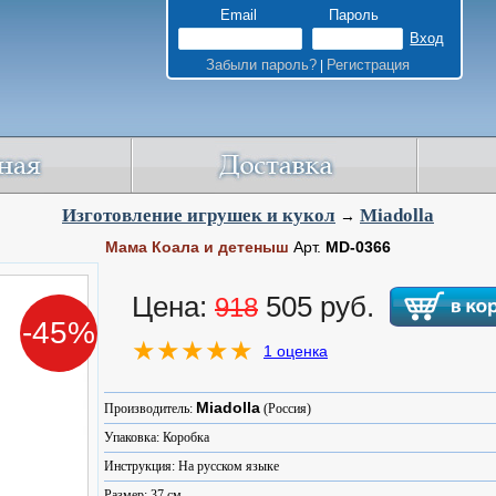
Email
Пароль
Забыли пароль?
Регистрация
|
Изготовление игрушек и кукол
Miadolla
→
Мама Коала и детеныш
Арт.
MD-0366
Цена:
505 руб.
918
-45%
1 оценка
Miadolla
Производитель:
(Россия)
Упаковка: Коробка
Инструкция: На русском языке
Размер: 37 см