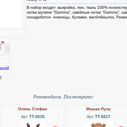
В набор входит: выкройка, лен, ткань 100% полиэсте
нитки мулине "Gamma", швейные нитки "Gamma", шве
понадобится: ножницы, булавки, мел/обмылок. Разме
Рекомендуем. Посмотрите:
Олень Стефан
Мишка Лулу
Арт.
TT-0215
Арт.
TT-0217