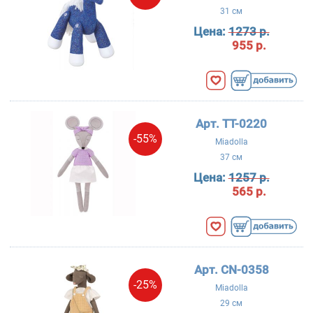
31 см
Цена:
1273 р.
955 р.
Арт. TT-0220
-55%
Miadolla
37 см
Цена:
1257 р.
565 р.
Арт. CN-0358
-25%
Miadolla
29 см