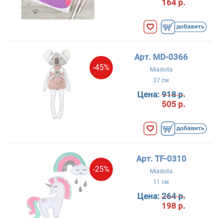
164 р.
Арт. MD-0366
-45%
Miadolla
37 см
Цена:
918 р.
505 р.
Арт. TF-0310
-25%
Miadolla
11 см
Цена:
264 р.
198 р.