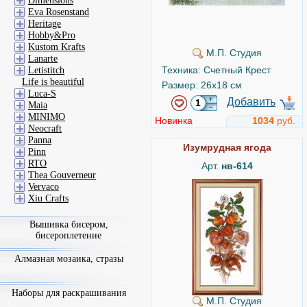
Dimensions
Eva Rosenstand
Heritage
Hobby&Pro
Kustom Krafts
М.П. Студия
Lanarte
Техника: Счетный Крест
Letistitch
Life is beautiful
Размер: 26x18 см
Luca-S
Добавить
Maia
MINIMO
Новинка
1034
руб.
Neocraft
Panna
Изумрудная ягода
Pinn
RTO
Арт.
нв-614
Thea Gouverneur
Vervaco
Xiu Crafts
Вышивка бисером,
бисероплетение
Алмазная мозаика, стразы
Наборы для раскрашивания
М.П. Студия