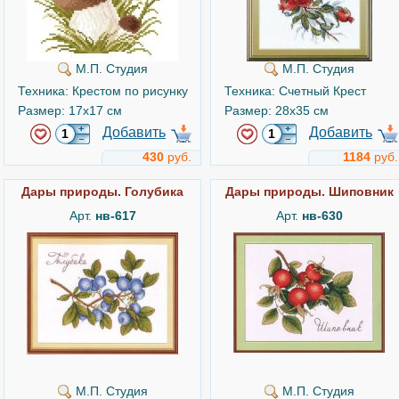
М.П. Студия
М.П. Студия
Техника: Крестом по рисунку
Техника: Счетный Крест
Размер: 17x17 см
Размер: 28x35 см
Добавить
Добавить
430
руб.
1184
руб.
Дары природы. Голубика
Дары природы. Шиповник
Арт.
нв-617
Арт.
нв-630
М.П. Студия
М.П. Студия