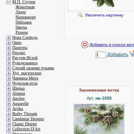
М.П. Студия
Животные
Люди
Увеличить картинку
Натюрморт
Пейзажи
Цветы
Разное
Нова Слобода
Овен
Палитра
Риолис
Добавить
Рисуем Иглой
Рукодельница
Сделай своими руками
Худ. мастерские
Чаривна Мить
Чудесная игла
Щепка
Заснеженная ветка
Alisena
Арт.
нв-1020
Anchor
Aquarelle
Artika
Bothy Threads
Candamar Designs
Classic Design
Collection D'Art