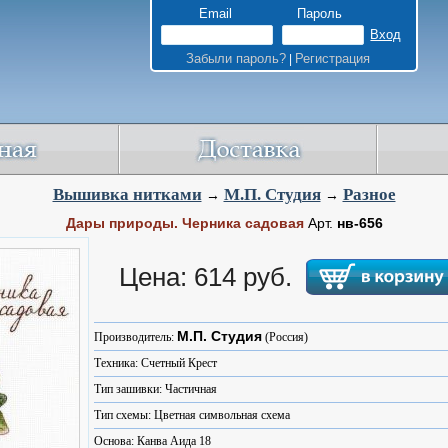
Email
Пароль
Забыли пароль?
Регистрация
|
Вышивка нитками
М.П. Студия
Разное
→
→
Дары природы. Черника садовая
Арт.
нв-656
Цена: 614 руб.
М.П. Студия
Производитель:
(Россия)
Техника: Счетный Крест
Тип зашивки: Частичная
Тип схемы: Цветная символьная схема
Основа: Канва Аида 18