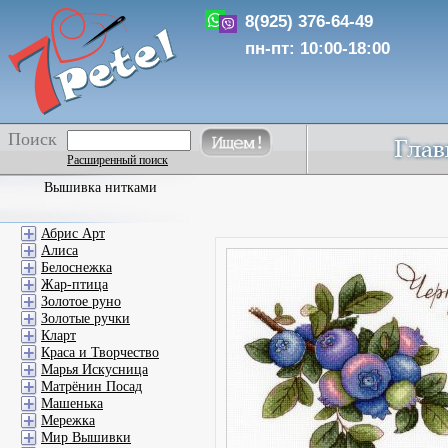
8(925) 376-64-49
пн-пт: 10:00-18:00
Поиск
Расширенный поиск
Вышивка нитками
Абрис Арт
Алиса
Белоснежка
Жар-птица
Золотое руно
Золотые ручки
Кларт
Краса и Творчество
Марья Искусница
Матрёнин Посад
Машенька
Мережка
Мир Вышивки