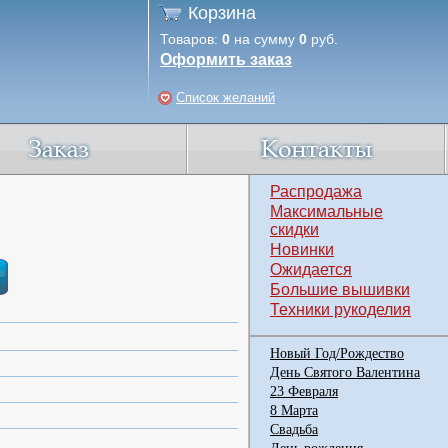
Корзина
Товаров:
0
на сумму
0
руб.
Оформить заказ
Список желаний
Распродажа
Максимальные
скидки
Новинки
Ожидается
Большие вышивки
Техники рукоделия
Новый Год/Рождество
День Святого Валентина
23 Февраля
8 Марта
Свадьба