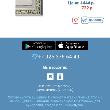
Цена:
1444 р.
722 р.
+7-
925-376-64-49
Мы в соцсетях:
© Интернет-магазин
Семь петель (7 петель)
Хотите купить вышивку, Интернет магазин "Семь Петель" -
наборы для вышивания, вышивка крестом, товары для
рукоделия, всегда к вашим услугам.