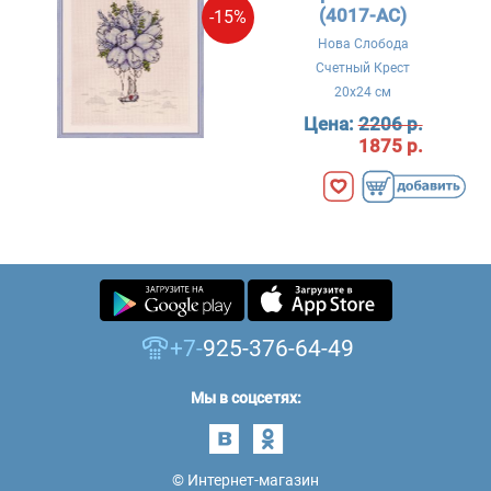
(4017-AC)
-15%
Нова Слобода
Счетный Крест
20x24 см
Цена:
2206 р.
1875 р.
+7-
925-376-64-49
Мы в соцсетях:
© Интернет-магазин