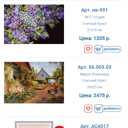
Арт. нв-951
М.П. Студия
Счетный Крест
27x18 см
Цена:
1205 р.
Арт. 06.003.03
Марья Искусница
Счетный Крест
35x25 см
Цена:
2475 р.
Арт. AC4017