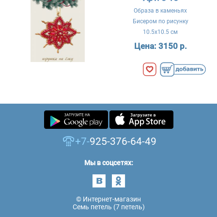
Образа в каменьях
Бисером по рисунку
10.5x10.5 см
Цена:
3150 р.
+7-
925-376-64-49
Мы в соцсетях:
© Интернет-магазин
Семь петель (7 петель)