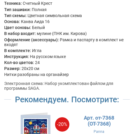
Техника:
Счетный Крест
Тип зашивки:
Полная
Тип схемы:
Цветная символьная схема
Основа:
Канва Аида 16
Цвет основы:
Белый
В набор входит:
мулине (ПНК им. Кирова)
Оформление (аксессуары):
Рамка и паспарту в комплект не
входят
В комплекте:
Игла
Инструкция:
На русском языке
Кол-во цветов:
24
Размер:
20x20 см
Нитки разобраны на органайзер
Электронная схема: Набор укомплектован файлом для
программы SAGA.
Рекомендуем. Посмотрите:
Арт. от-7368
(OT-7368)
-20%
Panna