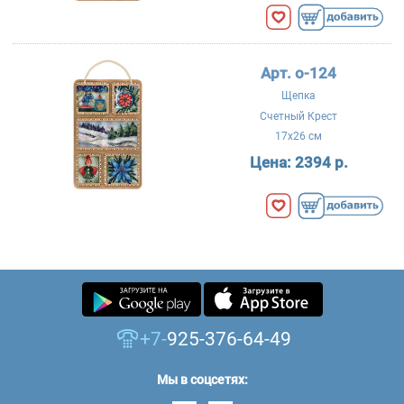
Арт. о-124
Щепка
Счетный Крест
17x26 см
Цена:
2394 р.
+7-
925-376-64-49
Мы в соцсетях: