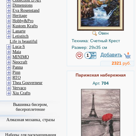
Collection D'Art
Dimensions
Eva Rosenstand
Heritage
Hobby&Pro
Kustom Krafts
Lanarte
Овен
Letistitch
Техника: Счетный Крест
Life is beautiful
Luca-S
Размер: 29x35 см
Maia
Добавить
MINIMO
Neocraft
2321
руб.
Panna
Pinn
Парижская набережная
RTO
Thea Gouverneur
Арт.
704
Vervaco
Xiu Crafts
Вышивка бисером,
бисероплетение
Алмазная мозаика, стразы
Наборы для раскрашивания