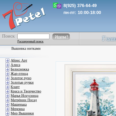
8(925) 376-64-49
пн-пт: 10:00-18:00
Поиск
Расширенный поиск
Вышивка нитками
Абрис Арт
Алиса
Белоснежка
Жар-птица
Золотое руно
Золотые ручки
Кларт
Краса и Творчество
Марья Искусница
Матрёнин Посад
Машенька
Мережка
Мир Вышивки