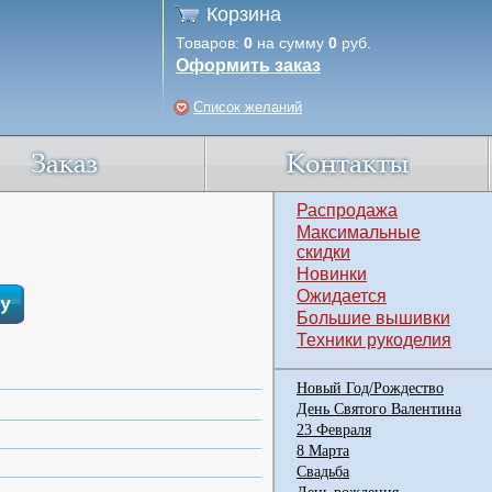
Корзина
Товаров:
0
на сумму
0
руб.
Оформить заказ
Список желаний
Распродажа
Максимальные
скидки
Новинки
Ожидается
Большие вышивки
Техники рукоделия
Новый Год/Рождество
День Святого Валентина
23 Февраля
8 Марта
Свадьба