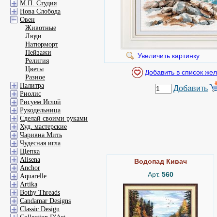
М.П. Студия
Нова Слобода
Овен
Животные
Люди
Натюрморт
Пейзажи
Увеличить картинку
Религия
Цветы
Разное
Палитра
Добавить
Риолис
Рисуем Иглой
Рукодельница
Сделай своими руками
Худ. мастерские
Чаривна Мить
Чудесная игла
Щепка
Alisena
Водопад Кивач
Anchor
Арт.
560
Aquarelle
Artika
Bothy Threads
Candamar Designs
Classic Design