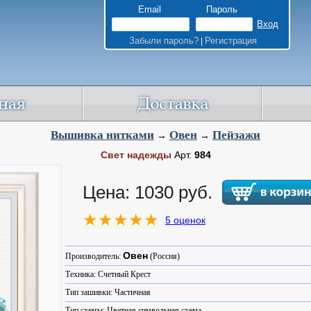
Email
Пароль
Забыли пароль?
Регистрация
|
Вышивка нитками
Овен
Пейзажи
→
→
Свет надежды
Арт.
984
Цена: 1030 руб.
5 оценок
Овен
Производитель:
(Россия)
Техника: Счетный Крест
Тип зашивки: Частичная
Тип схемы: Цветная символьная схема