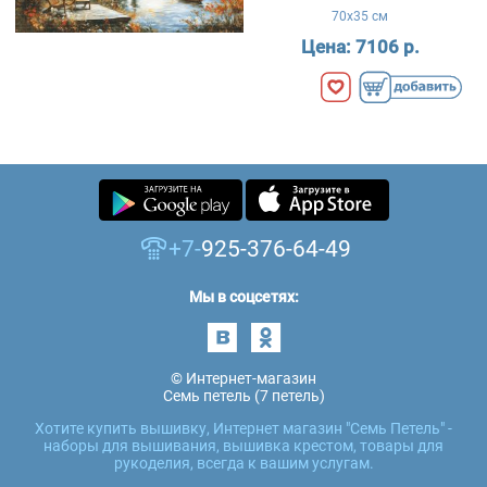
70x35 см
Цена:
7106 р.
+7-
925-376-64-49
Мы в соцсетях:
© Интернет-магазин
Семь петель (7 петель)
Хотите купить вышивку, Интернет магазин "Семь Петель" -
наборы для вышивания, вышивка крестом, товары для
рукоделия, всегда к вашим услугам.