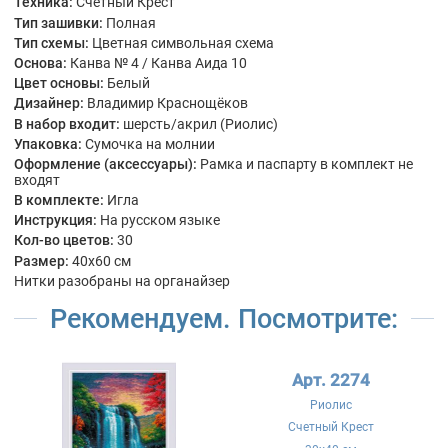
Техника:
Счетный Крест
Тип зашивки:
Полная
Тип схемы:
Цветная символьная схема
Основа:
Канва № 4 / Канва Аида 10
Цвет основы:
Белый
Дизайнер:
Владимир Краснощёков
В набор входит:
шерсть/акрил (Риолис)
Упаковка:
Сумочка на молнии
Оформление (аксессуары):
Рамка и паспарту в комплект не
входят
В комплекте:
Игла
Инструкция:
На русском языке
Кол-во цветов:
30
Размер:
40x60 см
Нитки разобраны на органайзер
Рекомендуем. Посмотрите:
Арт. 2274
Риолис
Счетный Крест