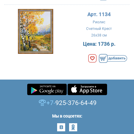
Арт. 1134
Риолис
Счетный Крест
26x38 см
Цена:
1736 р.
+7-
925-376-64-49
Мы в соцсетях: