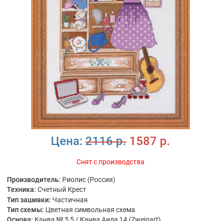
Цена:
2116 р.
1587 р.
Снят с производства
Производитель:
Риолис (Россия)
Техника:
Счетный Крест
Тип зашивки:
Частичная
Тип схемы:
Цветная символьная схема
Основа:
Канва № 5,5 / Канва Аида 14 (Zweigart)