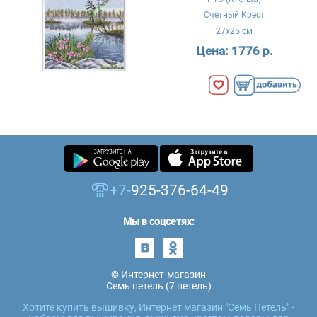
Счетный Крест
27x25 см
Цена:
1776 р.
+7-
925-376-64-49
Мы в соцсетях:
© Интернет-магазин
Семь петель (7 петель)
Хотите купить вышивку, Интернет магазин "Семь Петель" -