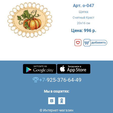
Арт. о-047
Щепка
Счетный Крест
20x16 см
Цена:
996 р.
+7-
925-376-64-49
Мы в соцсетях:
© Интернет-магазин