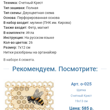
Техника:
Счетный Крест
Тип зашивки:
Полная
Тип схемы:
Двухцветная схема
Основа:
Перфорированная основа
В набор входит:
мулине (ПНК им. Кирова)
Также входит:
Фетр, магнит
В комплекте:
Игла
Инструкция:
На русском языке
Кол-во цветов:
26
Размер:
7x12 см
Нитки разобраны на органайзер
В наборе 4 сюжета.
Рекомендуем. Посмотрите:
Арт. о-025
Щепка
Счетный Крест
19x13 см
Цена:
585 р.