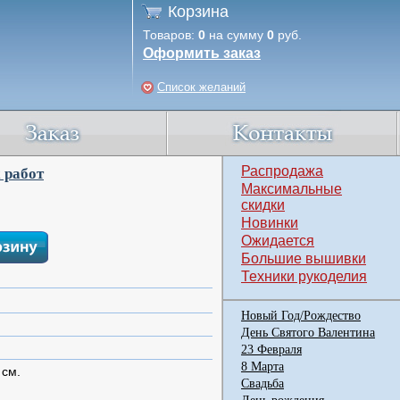
Корзина
Товаров:
0
на сумму
0
руб.
Оформить заказ
Список желаний
Распродажа
 работ
Максимальные
скидки
Новинки
Ожидается
Большие вышивки
Техники рукоделия
Новый Год/Рождество
День Святого Валентина
23 Февраля
8 Марта
 см.
Свадьба