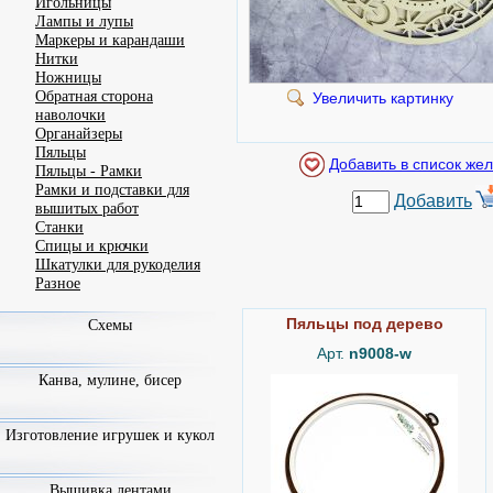
Игольницы
Лампы и лупы
Маркеры и карандаши
Нитки
Ножницы
Обратная сторона
Увеличить картинку
наволочки
Органайзеры
Пяльцы
Пяльцы - Рамки
Рамки и подставки для
Добавить
вышитых работ
Станки
Спицы и крючки
Шкатулки для рукоделия
Разное
Пяльцы под дерево
Схемы
Арт.
n9008-w
Канва, мулине, бисер
Изготовление игрушек и кукол
Вышивка лентами