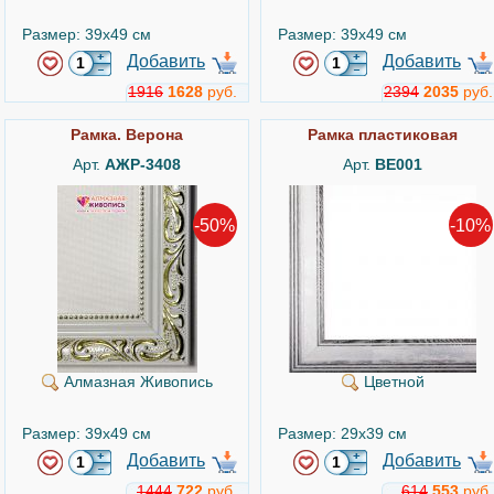
Размер: 39x49 см
Размер: 39x49 см
Добавить
Добавить
1916
1628
руб.
2394
2035
руб.
Рамка. Верона
Рамка пластиковая
Арт.
АЖР-3408
Арт.
BE001
-50%
-10%
Алмазная Живопись
Цветной
Размер: 39x49 см
Размер: 29x39 см
Добавить
Добавить
1444
722
руб.
614
553
руб.