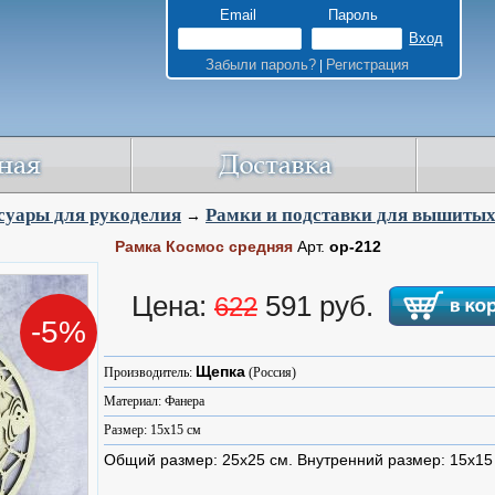
Email
Пароль
Забыли пароль?
Регистрация
|
суары для рукоделия
Рамки и подставки для вышитых
→
Рамка Космос средняя
Арт.
ор-212
Цена:
591 руб.
622
-5%
Щепка
Производитель:
(Россия)
Материал: Фанера
Размер: 15x15 см
Общий размер: 25х25 см. Внутренний размер: 15х15