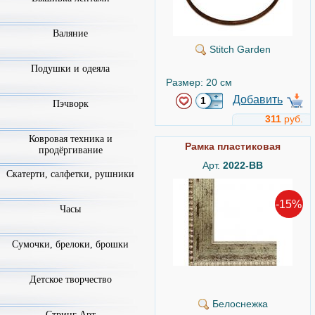
Валяние
Stitch Garden
Подушки и одеяла
Размер: 20 см
Добавить
Пэчворк
311
руб.
Ковровая техника и
Рамка пластиковая
продёргивание
Арт.
2022-BB
Скатерти, салфетки, рушники
-15%
Часы
Сумочки, брелоки, брошки
Детское творчество
Белоснежка
Стринг Арт