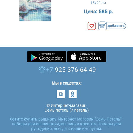
15x20 см
Цена:
585 р.
+7-
925-376-64-49
Мы в соцсетях:
© Интернет-магазин
Семь петель (7 петель)
Хотите купить вышивку, Интернет магазин "Семь Петель" -
наборы для вышивания, вышивка крестом, товары для
рукоделия, всегда к вашим услугам.