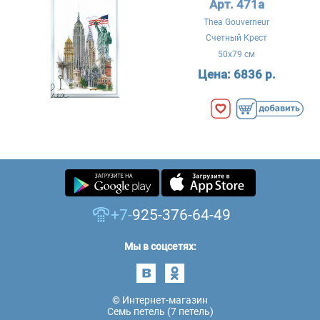
Арт. 471a
Thea Gouverneur
Счетный Крест
50x79 см
Цена:
6836 р.
+7-
925-376-64-49
Мы в соцсетях:
© Интернет-магазин
Семь петель (7 петель)