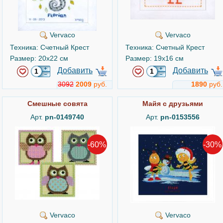
Vervaco
Vervaco
Техника: Счетный Крест
Техника: Счетный Крест
Размер: 20x22 см
Размер: 19x16 см
Добавить
Добавить
3092
2009
руб.
1890
руб.
Смешные совята
Майя с друзьями
Арт.
pn-0149740
Арт.
pn-0153556
-60%
-30%
Vervaco
Vervaco