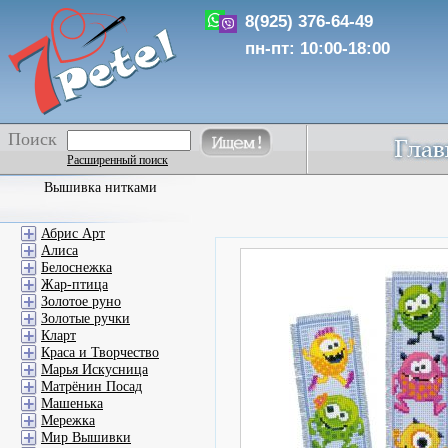
8(925) 376-64-49
пн-пт: 10:00-18:00
Поиск
Расширенный поиск
Вышивка нитками
Абрис Арт
Алиса
Белоснежка
Жар-птица
Золотое руно
Золотые ручки
Кларт
Краса и Творчество
Марья Искусница
Матрёнин Посад
Машенька
Мережка
Мир Вышивки