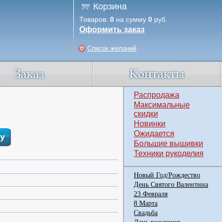
Корзина
Товаров:
0
на сумму
0
руб.
Оформить заказ
Список желаний
Распродажа
Максимальные
скидки
Новинки
Ожидается
Большие вышивки
Техники рукоделия
Новый Год/Рождество
День Святого Валентина
23 Февраля
8 Марта
Свадьба