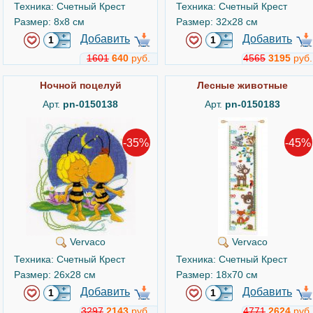
Техника: Счетный Крест
Техника: Счетный Крест
Размер: 8x8 см
Размер: 32x28 см
Добавить
Добавить
1601
640
руб.
4565
3195
руб.
Ночной поцелуй
Лесные животные
Арт.
pn-0150138
Арт.
pn-0150183
-35%
-45%
Vervaco
Vervaco
Техника: Счетный Крест
Техника: Счетный Крест
Размер: 26x28 см
Размер: 18x70 см
Добавить
Добавить
3297
2143
руб.
4771
2624
руб.