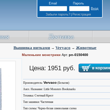
Email
Пароль
Забыли пароль?
Регистрация
|
Вышивка нитками
Vervaco
Животные
→
→
Маленькие монстрики
Арт.
pn-0150400
Цена: 1951 руб.
Vervaco
Производитель:
(Бельгия)
Англ. Название: Little Monsters Bookmarks
Техника: Счетный Крест
Тип зашивки: Частичная
Тип схемы: Черно-белая символьная схема