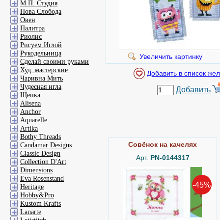
М.П. Студия
Нова Слобода
Овен
Палитра
Риолис
Рисуем Иглой
Рукодельница
Увеличить картинку
Сделай своими руками
Худ. мастерские
Чаривна Мить
Чудесная игла
Добавить
Щепка
Alisena
Anchor
Aquarelle
Artika
Bothy Threads
Совёнок на качелях
Candamar Designs
Classic Design
Арт.
PN-0144317
Collection D'Art
Dimensions
Eva Rosenstand
-45%
Heritage
Hobby&Pro
Kustom Krafts
Lanarte