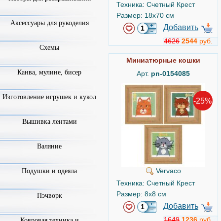
Техника: Счетный Крест
Размер: 18x70 см
Аксессуары для рукоделия
Добавить
4626
2544
руб.
Схемы
Миниатюрные кошки
Канва, мулине, бисер
Арт.
pn-0154085
Изготовление игрушек и кукол
-25%
Вышивка лентами
Валяние
Vervaco
Подушки и одеяла
Техника: Счетный Крест
Размер: 8x8 см
Пэчворк
Добавить
1649
1236
руб.
Ковровая техника и