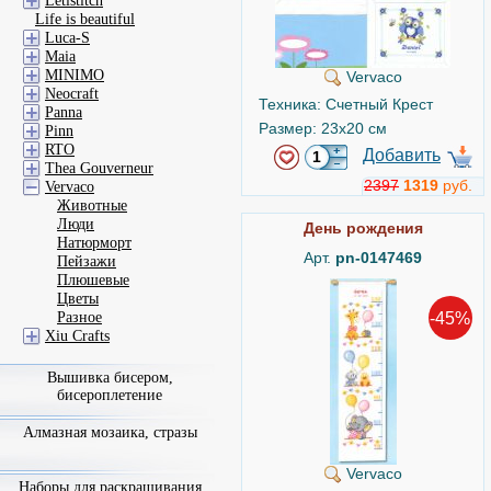
Letistitch
Life is beautiful
Luca-S
Maia
MINIMO
Vervaco
Neocraft
Техника: Счетный Крест
Panna
Размер: 23x20 см
Pinn
RTO
Добавить
Thea Gouverneur
2397
1319
руб.
Vervaco
Животные
Люди
День рождения
Натюрморт
Арт.
pn-0147469
Пейзажи
Плюшевые
Цветы
-45%
Разное
Xiu Crafts
Вышивка бисером,
бисероплетение
Алмазная мозаика, стразы
Vervaco
Наборы для раскрашивания