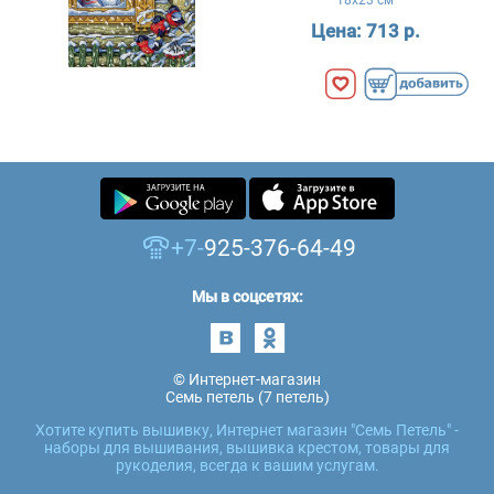
Цена:
713 р.
+7-
925-376-64-49
Мы в соцсетях:
© Интернет-магазин
Семь петель (7 петель)
Хотите купить вышивку, Интернет магазин "Семь Петель" -
наборы для вышивания, вышивка крестом, товары для
рукоделия, всегда к вашим услугам.