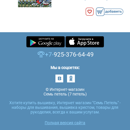
+7-
925-376-64-49
Мы в соцсетях:
© Интернет-магазин
Семь петель (7 петель)
Хотите купить вышивку, Интернет магазин "Семь Петель" -
наборы для вышивания, вышивка крестом, товары для
рукоделия, всегда к вашим услугам.
Полная версия сайта