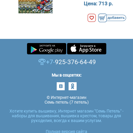
Цена:
713 р.
+7-
925-376-64-49
Мы в соцсетях:
© Интернет-магазин
Семь петель (7 петель)
Хотите купить вышивку, Интернет магазин "Семь Петель" -
наборы для вышивания, вышивка крестом, товары для
рукоделия, всегда к вашим услугам.
Полная версия сайта