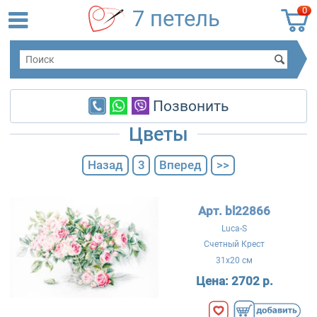
0
7 петель
Позвонить
Цветы
Назад
3
Вперед
>>
Арт. bl22866
Luca-S
Счетный Крест
31x20 см
Цена:
2702 р.