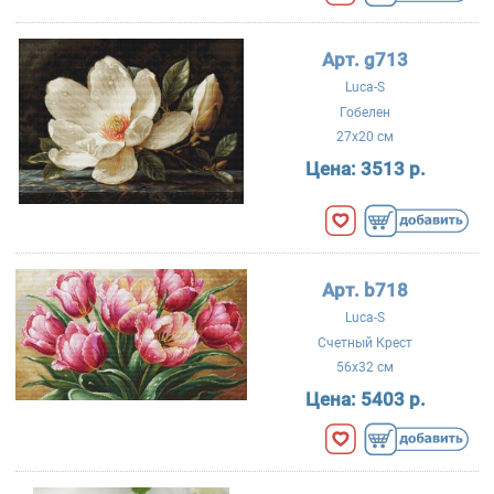
Арт. g713
Luca-S
Гобелен
27x20 см
Цена:
3513 р.
Арт. b718
Luca-S
Счетный Крест
56x32 см
Цена:
5403 р.