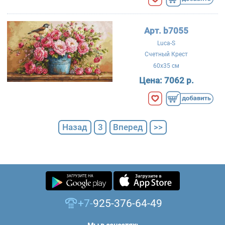
Арт. b7055
Luca-S
Счетный Крест
60x35 см
Цена:
7062 р.
Назад
3
Вперед
>>
+7-
925-376-64-49