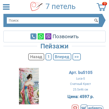
0
7 петель
Позвонить
Пейзажи
Назад
1
Вперед
>>
Арт. bu5105
Luca-S
Счетный Крест
25.5x46 см
Цена:
4597 р.