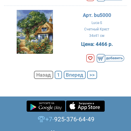
Арт. bu5000
Luca-S
Счетный Крест
34x41 см
Цена:
4466 р.
Назад
1
Вперед
>>
+7-
925-376-64-49