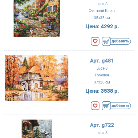
Luca-S
Счетный Крест
35x35 см
Цена:
4292 р.
Арт. g481
Luca-S
Гобелен
37x26 см
Цена:
3538 р.
Арт. g722
Luca-S