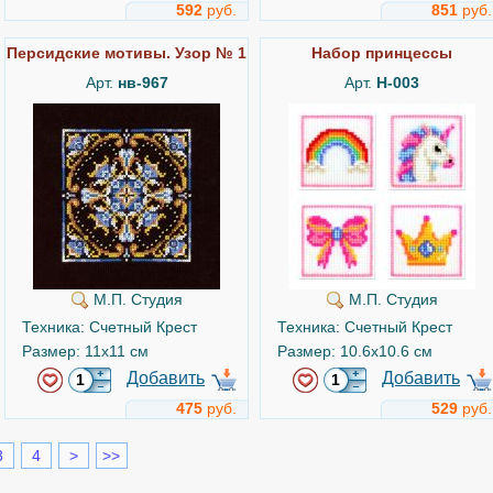
592
руб.
851
руб.
Персидские мотивы. Узор № 1
Набор принцессы
Арт.
нв-967
Арт.
Н-003
М.П. Студия
М.П. Студия
Техника: Счетный Крест
Техника: Счетный Крест
Размер: 11x11 см
Размер: 10.6x10.6 см
Добавить
Добавить
475
руб.
529
руб.
3
4
>
>>