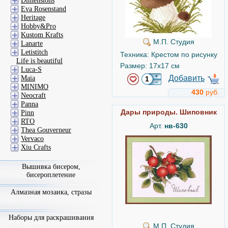
Dimensions
Eva Rosenstand
Heritage
Hobby&Pro
Kustom Krafts
М.П. Студия
Lanarte
Letistitch
Техника: Крестом по рисунку
Life is beautiful
Размер: 17x17 см
Luca-S
Добавить
Maia
MINIMO
430
руб.
Neocraft
Panna
Дары природы. Шиповник
Pinn
RTO
Арт.
нв-630
Thea Gouverneur
Vervaco
Xiu Crafts
Вышивка бисером,
бисероплетение
Алмазная мозаика, стразы
Наборы для раскрашивания
М.П. Студия