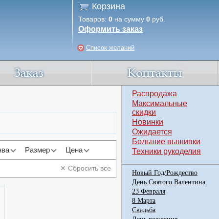
Корзина
Товаров:
0
на сумму
0
руб.
Оформить заказ
Список желаний
Распродажа
Максимальные
скидки
Новинки
Ожидается
Большие вышивки
нва
Размер
Цена
Техники рукоделия
✕ Сбросить все
Новый Год/Рождество
День Святого Валентина
23 Февраля
8 Марта
Свадьба