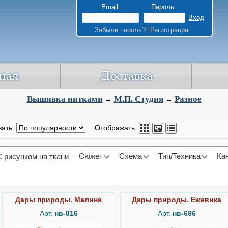
Email
Пароль
Забыли пароль?
Регистрация
|
Вышивка нитками
М.П. Студия
Разное
→
→
вать:
Отображать:
Сюжет
Схема
Тип/Техника
Ка
С рисунком на ткани
Дары природы. Малина
Дары природы. Ежевика
Арт.
нв-816
Арт.
нв-696