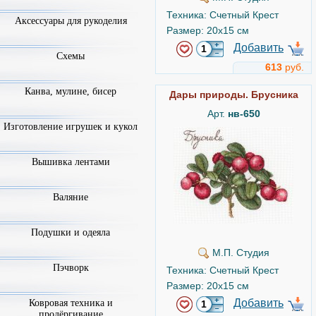
Техника: Счетный Крест
Аксессуары для рукоделия
Размер: 20x15 см
Добавить
Схемы
613
руб.
Канва, мулине, бисер
Дары природы. Брусника
Арт.
нв-650
Изготовление игрушек и кукол
Вышивка лентами
Валяние
Подушки и одеяла
М.П. Студия
Пэчворк
Техника: Счетный Крест
Размер: 20x15 см
Добавить
Ковровая техника и
продёргивание