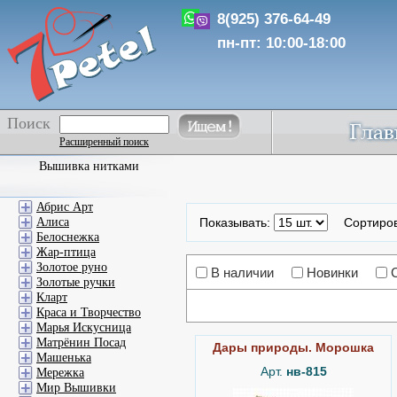
8(925) 376-64-49
пн-пт: 10:00-18:00
Поиск
Расширенный поиск
Вышивка нитками
Абрис Арт
Алиса
Показывать:
Сортиро
Белоснежка
Жар-птица
Золотое руно
В наличии
Новинки
Золотые ручки
Кларт
Краса и Творчество
Марья Искусница
Матрёнин Посад
Дары природы. Морошка
Машенька
Арт.
нв-815
Мережка
Мир Вышивки