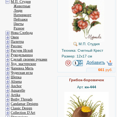
М.П. Студия
Животные
Люди
Натюрморт
Пейзажи
Цветы
Разное
Нова Слобода
Овен
Палитра
М.П. Студия
Риолис
Техника: Счетный Крест
Рисуем Иглой
Рукодельница
Размер: 12x17 см
Сделай своими руками
Добавить
Худ. мастерские
Чаривна Мить
661
руб.
Чудесная игла
Щепка
Грибок-боровичок
Alisena
Anchor
Арт.
кн-444
Aquarelle
Artika
Bothy Threads
Candamar Designs
Classic Design
Collection D'Art