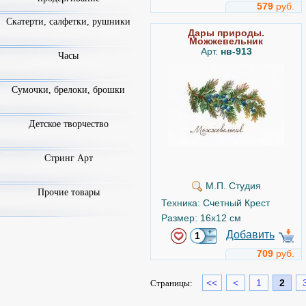
579
руб.
Скатерти, салфетки, рушники
Дары природы.
Можжевельник
Арт.
нв-913
Часы
Сумочки, брелоки, брошки
Детское творчество
Стринг Арт
М.П. Студия
Прочие товары
Техника: Счетный Крест
Размер: 16x12 см
Добавить
709
руб.
<<
<
1
2
Страницы: