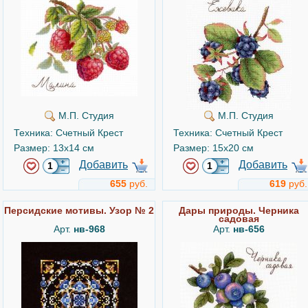
М.П. Студия
М.П. Студия
Техника: Счетный Крест
Техника: Счетный Крест
Размер: 13x14 см
Размер: 15x20 см
Добавить
Добавить
655
руб.
619
руб.
Персидские мотивы. Узор № 2
Дары природы. Черника
садовая
Арт.
нв-968
Арт.
нв-656