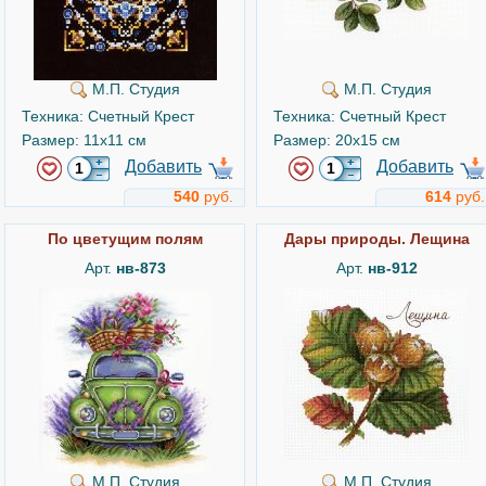
М.П. Студия
М.П. Студия
Техника: Счетный Крест
Техника: Счетный Крест
Размер: 11x11 см
Размер: 20x15 см
Добавить
Добавить
540
руб.
614
руб.
По цветущим полям
Дары природы. Лещина
Арт.
нв-873
Арт.
нв-912
М.П. Студия
М.П. Студия