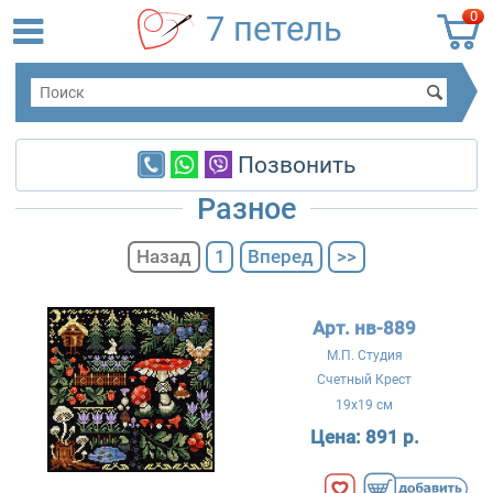
0
7 петель
Позвонить
Разное
Назад
1
Вперед
>>
Арт. нв-889
М.П. Студия
Счетный Крест
19x19 см
Цена:
891 р.