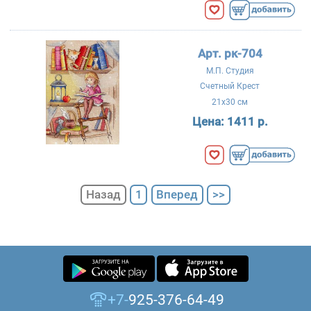
Арт. рк-704
М.П. Студия
Счетный Крест
21x30 см
Цена:
1411 р.
Назад
1
Вперед
>>
+7-
925-376-64-49