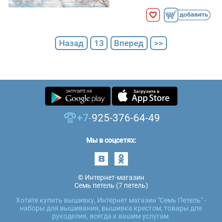
Назад
13
Вперед
>>
+7-
925-376-64-49
Мы в соцсетях:
© Интернет-магазин
Семь петель (7 петель)
Хотите купить вышивку, Интернет магазин "Семь Петель" -
наборы для вышивания, вышивка крестом, товары для
рукоделия, всегда к вашим услугам.