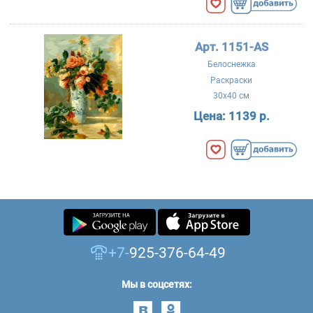
Арт. 1151-AS
Белоснежка
Раскраски
30x40 см
Цена:
1139 р.
+7-
925-376-64-49
Мы в соцсетях: