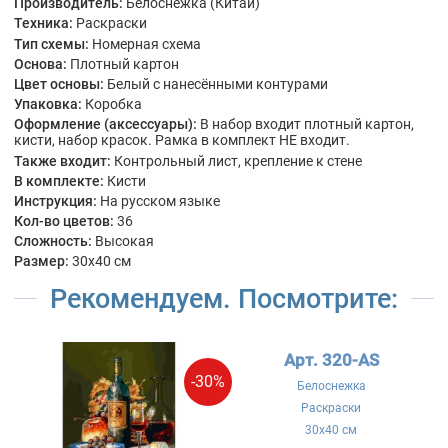
Производитель:
Белоснежка (Китай)
Техника:
Раскраски
Тип схемы:
Номерная схема
Основа:
Плотный картон
Цвет основы:
Белый с нанесёнными контурами
Упаковка:
Коробка
Оформление (аксессуары):
В набор входит плотный картон,
кисти, набор красок. Рамка в комплект НЕ входит.
Также входит:
Контрольный лист, крепление к стене
В комплекте:
Кисти
Инструкция:
На русском языке
Кол-во цветов:
36
Сложность:
Высокая
Размер:
30x40 см
Рекомендуем. Посмотрите:
Арт. 320-AS
-30%
Белоснежка
Раскраски
30x40 см