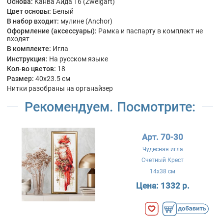
Основа:
Канва Аида 16 (Zweigart)
Цвет основы:
Белый
В набор входит:
мулине (Anchor)
Оформление (аксессуары):
Рамка и паспарту в комплект не
входят
В комплекте:
Игла
Инструкция:
На русском языке
Кол-во цветов:
18
Размер:
40x23.5 см
Нитки разобраны на органайзер
Рекомендуем. Посмотрите:
Арт. 70-30
Чудесная игла
Счетный Крест
14x38 см
Цена:
1332 р.