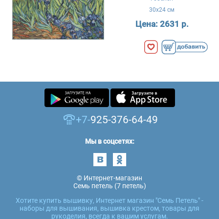
30x24 см
Цена:
2631 р.
+7-
925-376-64-49
Мы в соцсетях:
© Интернет-магазин
Семь петель (7 петель)
Хотите купить вышивку, Интернет магазин "Семь Петель" -
наборы для вышивания, вышивка крестом, товары для
рукоделия, всегда к вашим услугам.